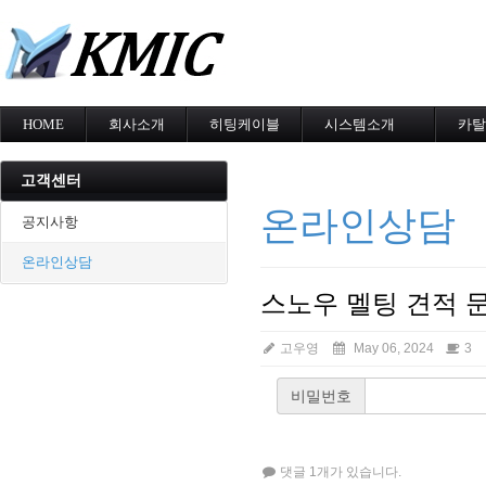
메
HOME
회사소개
히팅케이블
시스템소개
카탈
회사소개
MI cable
도로융설시스템
카탈
인증현황
스노우멜팅
지붕융설시스템
고객센터
오시는길
지붕융설
Heat Tracing
온라인상담
동파방지
동파방지
공지사항
난방용
소화배관투입형
온라인상담
산업용히터
부속자재
스노우 멜팅 견적 
고우영
May 06, 2024
3
비밀번호
댓글 1개가 있습니다.