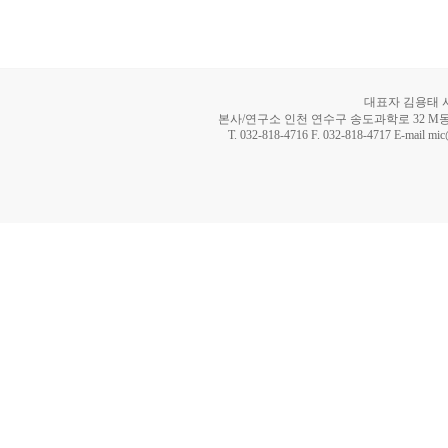
대표자 김용태 사업
본사/연구소 인천 연수구 송도과학로 32 M동 8
T. 032-818-4716 F. 032-818-4717 E-mail mi