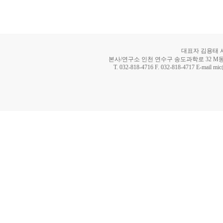
대표자 김용태 사업
본사/연구소 인천 연수구 송도과학로 32 M동 8
T. 032-818-4716 F. 032-818-4717 E-mail mi