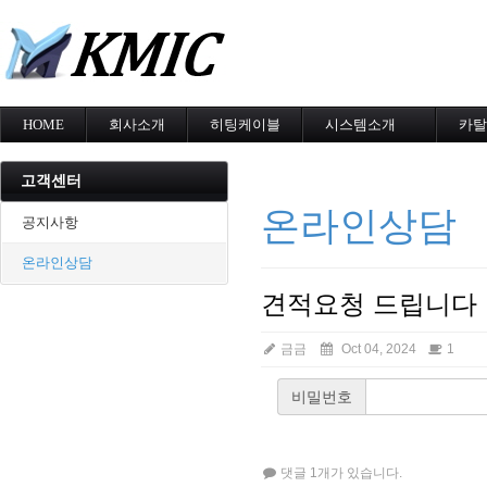
메
HOME
회사소개
히팅케이블
시스템소개
카탈
회사소개
MI cable
도로융설시스템
카탈
인증현황
스노우멜팅
지붕융설시스템
고객센터
오시는길
지붕융설
Heat Tracing
온라인상담
동파방지
동파방지
공지사항
난방용
소화배관투입형
온라인상담
산업용히터
부속자재
견적요청 드립니다
금금
Oct 04, 2024
1
비밀번호
댓글 1개가 있습니다.