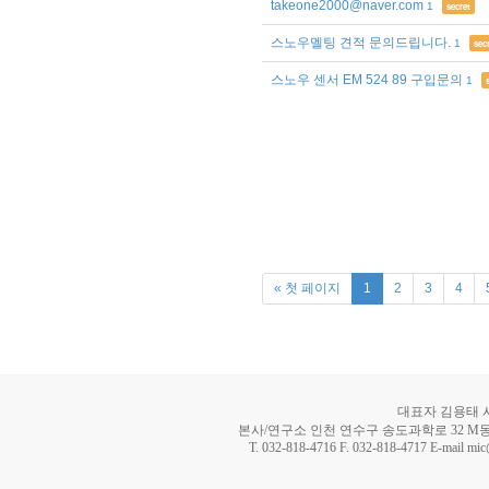
takeone2000@naver.com
1
secret
스노우멜팅 견적 문의드립니다.
1
sec
스노우 센서 EM 524 89 구입문의
1
« 첫 페이지
1
2
3
4
대표자 김용태 사업
본사/연구소 인천 연수구 송도과학로 32 M동 8
T. 032-818-4716 F. 032-818-4717 E-mail mi