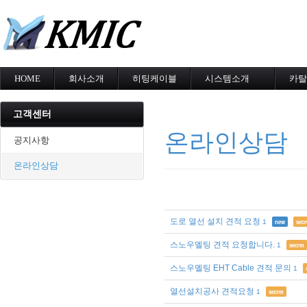
메
HOME
회사소개
히팅케이블
시스템소개
카탈
회사소개
MI cable
도로융설시스템
카탈
인증현황
스노우멜팅
지붕융설시스템
고객센터
오시는길
지붕융설
Heat Tracing
온라인상담
동파방지
동파방지
공지사항
난방용
소화배관투입형
온라인상담
산업용히터
부속자재
도로 열선 설치 견적 요청
1
new
secr
스노우멜팅 견적 요청합니다.
1
secret
스노우멜팅 EHT Cable 견적 문의
1
열선설치공사 견적요청
1
secret