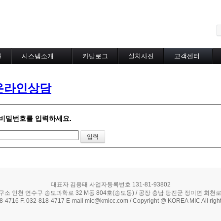
메뉴 건너뛰기
블
시스템소개
카탈로그
설치사진
고객센터
도로융설시스템
카탈로그
설치사진
공지사항
지붕융설시스템
온라인상담
온라인상담
Heat Tracing
동파방지
소화배관투입형
비밀번호를 입력하세요.
산업용히터
부속자재
대표자 김용태 사업자등록번호 131-81-93802
구소 인천 연수구 송도과학로 32 M동 804호(송도동) / 공장 충남 당진군 정미면 회천로 5
18-4716 F. 032-818-4717 E-mail mic@kmicc.com / Copyright @ KOREA MIC All right