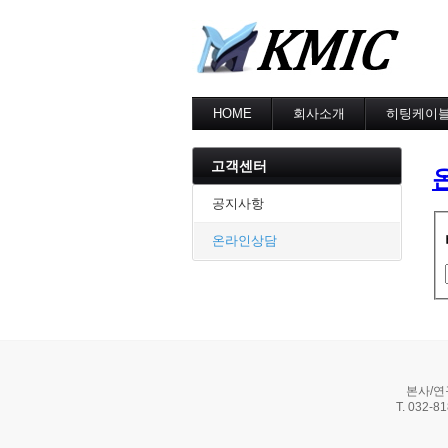
HOME
회사소개
히팅케이
회사소개
MI cable
인증현황
스노우멜팅
고객센터
오시는길
지붕융설
동파방지
공지사항
난방용
온라인상담
본사/연
T. 032-8