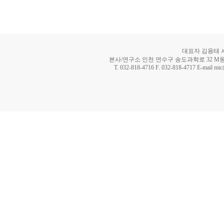
대표자 김용태 사업
본사/연구소 인천 연수구 송도과학로 32 M동 8
T. 032-818-4716 F. 032-818-4717 E-mail mi