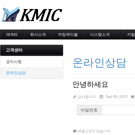
메
HOME
회사소개
히팅케이블
시스템소개
카탈
회사소개
MI cable
도로융설시스템
카탈
인증현황
스노우멜팅
지붕융설시스템
고객센터
오시는길
지붕융설
Heat Tracing
온라인상담
동파방지
동파방지
공지사항
난방용
소화배관투입형
온라인상담
산업용히터
부속자재
안녕하세요
감사합니다
Sep 09, 2025
비밀번호
댓글 1개가 있습니다.