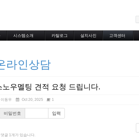
메뉴 건너뛰기
블
시스템소개
카탈로그
설치사진
고객센터
도로융설시스템
카탈로그
설치사진
공지사항
지붕융설시스템
온라인상담
Heat Tracing
온라인상담
동파방지
소화배관투입형
산업용히터
부속자재
스노우멜팅 견적 요청 드립니다.
이동우
Oct 20, 2025
1
비밀번호
입력
댓글 1개가 있습니다.