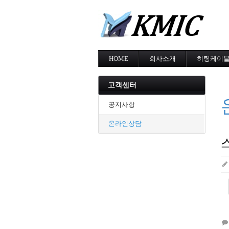
HOME
회사소개
히팅케이
회사소개
MI cable
인증현황
스노우멜팅
고객센터
오시는길
지붕융설
동파방지
공지사항
난방용
온라인상담