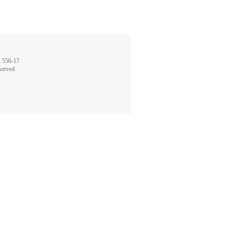
56-17
served