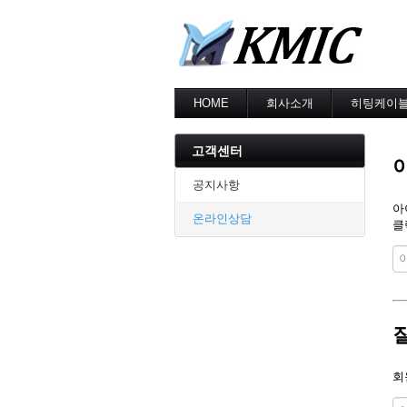
HOME
회사소개
히팅케이
회사소개
MI cable
인증현황
스노우멜팅
고객센터
오시는길
지붕융설
동파방지
공지사항
난방용
아
온라인상담
클
회