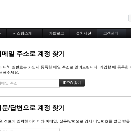
메뉴 건너뛰기
블
시스템소개
카탈로그
설치사진
고객센터
도로융설시스템
카탈로그
설치사진
공지사항
지붕융설시스템
온라인상담
이메일 주소로 계정 찾기
Heat Tracing
동파방지
소화배관투입형
이디/비밀번호는 가입시 등록한 메일 주소로 알려드립니다. 가입할 때 등록한 메일
산업용히터
릭해주세요.
부속자재
질문/답변으로 계정 찾기
원 정보에 입력한 아이디와 이메일, 질문/답변으로 임시 비밀번호를 발급 받을 