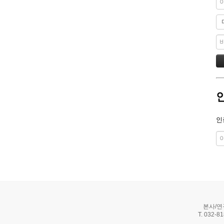
인
본사/연
T. 032-8