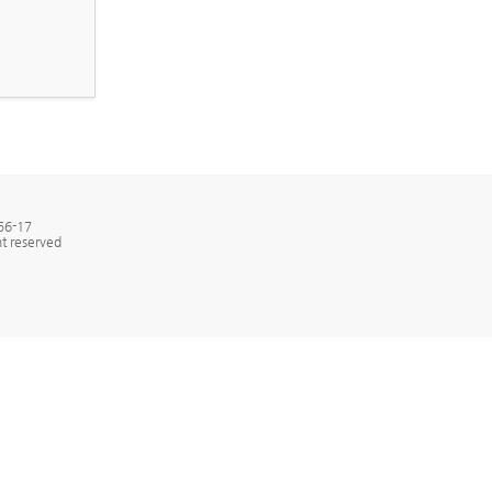
6-17
t reserved