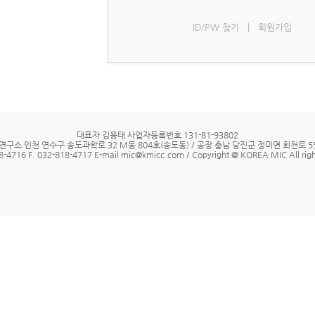
ID/PW 찾기
|
회원가입
대표자 김용태 사업자등록번호 131-81-93802
연구소 인천 연수구 송도과학로 32 M동 804호(송도동) / 공장 충남 당진군 정미면 회천로 55
8-4716 F. 032-818-4717 E-mail mic@kmicc.com / Copyright @ KOREA MIC All righ