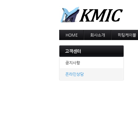
HOME
회사소개
히팅케이블
회사소개
MI cable
인증현황
스노우멜팅
고객센터
오시는길
지붕융설
동파방지
공지사항
난방용
온라인상담