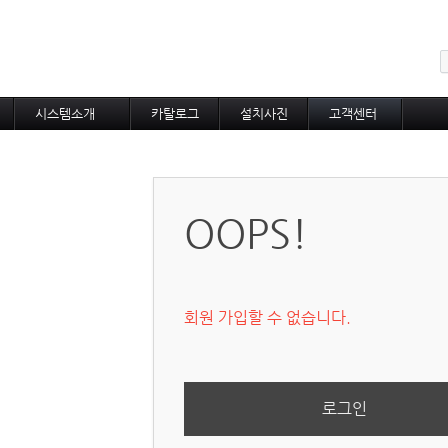
메뉴 건너뛰기
시스템소개
카탈로그
설치사진
고객센터
도로융설시스템
카탈로그
설치사진
공지사항
지붕융설시스템
온라인상담
Heat Tracing
동파방지
OOPS!
소화배관투입형
산업용히터
부속자재
회원 가입할 수 없습니다.
로그인