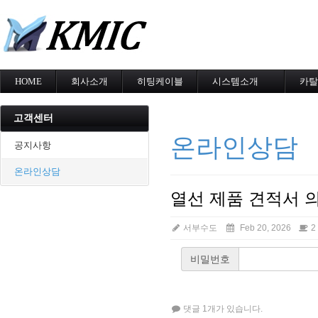
메
HOME
회사소개
히팅케이블
시스템소개
카탈
회사소개
MI cable
도로융설시스템
카탈
인증현황
스노우멜팅
지붕융설시스템
고객센터
오시는길
지붕융설
Heat Tracing
온라인상담
동파방지
동파방지
공지사항
난방용
소화배관투입형
온라인상담
산업용히터
부속자재
열선 제품 견적서 
서부수도
Feb 20, 2026
2
비밀번호
댓글 1개가 있습니다.