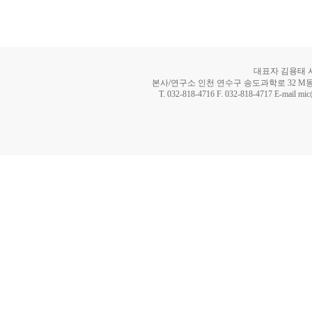
대표자 김용태 사업
본사/연구소 인천 연수구 송도과학로 32 M동 8
T. 032-818-4716 F. 032-818-4717 E-mail mi