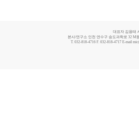
대표자 김용태 사업
본사/연구소 인천 연수구 송도과학로 32 M동 8
T. 032-818-4716 F. 032-818-4717 E-mail mi