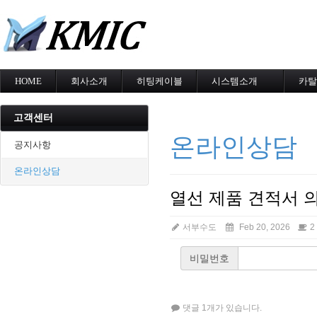
메
HOME
회사소개
히팅케이블
시스템소개
카탈
회사소개
MI cable
도로융설시스템
카탈
인증현황
스노우멜팅
지붕융설시스템
고객센터
오시는길
지붕융설
Heat Tracing
온라인상담
동파방지
동파방지
공지사항
난방용
소화배관투입형
온라인상담
산업용히터
부속자재
열선 제품 견적서 
서부수도
Feb 20, 2026
2
비밀번호
댓글 1개가 있습니다.