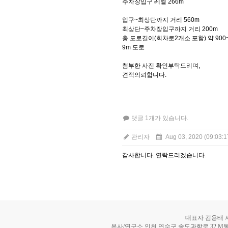
주차장입구 레벨 266m
입구~최상단까지 거리 560m
최상단~주차장입구까지 거리 200m
총 도로길이(회차로2개소 포함) 약 900~
9m 도로
첨부한 사진 확인부탁드리며,
견적의뢰합니다.
댓글 1개가 있습니다.
관리자
Aug 03, 2020 (09:03:1
감사합니다. 연락드리겠습니다.
대표자 김용태 사업
본사/연구소 인천 연수구 송도과학로 32 M동 8