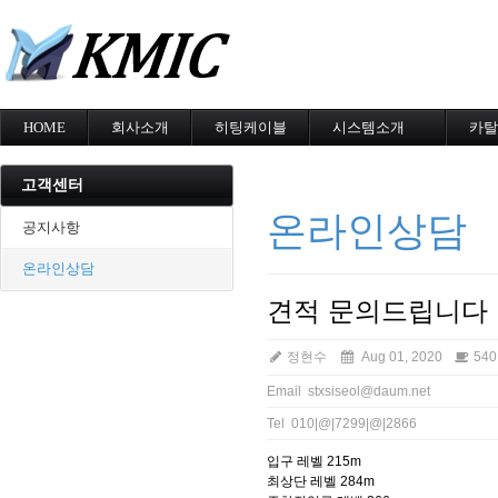
메
HOME
회사소개
히팅케이블
시스템소개
카탈
회사소개
MI cable
도로융설시스템
카탈
인증현황
스노우멜팅
지붕융설시스템
고객센터
오시는길
지붕융설
Heat Tracing
온라인상담
동파방지
동파방지
공지사항
난방용
소화배관투입형
온라인상담
산업용히터
부속자재
견적 문의드립니다
정현수
Aug 01, 2020
540
Email stxsiseol@daum.net
Tel 010|@|7299|@|2866
입구 레벨 215m
최상단 레벨 284m