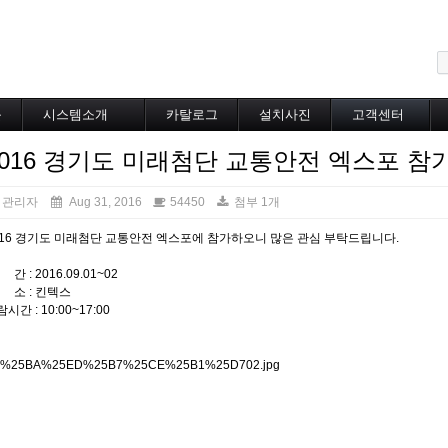
메뉴 건너뛰기
블
시스템소개
카탈로그
설치사진
고객센터
도로융설시스템
카탈로그
설치사진
공지사항
2016 경기도 미래첨단 교통안전 엑스포 참
지붕융설시스템
온라인상담
Heat Tracing
동파방지
관리자
Aug 31, 2016
54450
첨부 1개
소화배관투입형
016 경기도 미래첨단 교통안전 엑스포에 참가하오니 많은 관심 부탁드립니다.
산업용히터
부속자재
간 : 2016.09.01~02
 소 : 킨텍스
시간 : 10:00~17:00