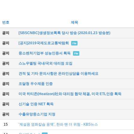
번호
제목
공지
[SBSCNBC]생생정보톡톡 당사 방송 (2020.01.23 방송분)
공지
[공지]2019국제도로교통박람회
File
공지
중소벤처기업부 성능인증서 획득
File
공지
스노우멜팅 국내/국외 대리점 모집
공지
견적 및 기타 문의사항은 온라인상담을 이용하세요
공지
조달청 우수제품 인증
공지
미국 히티존(Heatizon)社와 대리점 협약 체결, 미국 ETL인증 획득
공지
신기술 인증 NET 획득
공지
수출유망중소기업 지정
15
‘제설용 염화칼슘 용액’, 한파 땐 더 위험 - KBS뉴스