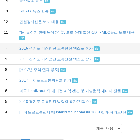
14
울산방송 뉴스
file
13
SBS8시뉴스 방송
file
12
건설경제신문 보도 내용
file
11
"눈, 쌓이기 전에 녹여라" 美, 도로 아래 열선 설치 - MBC뉴스 보도 내용
file
»
2016 경기도 미래첨단 교통안전 엑스포 참가
file
9
2017 경기도 미래첨단 교통안전 엑스포 참가
file
8
[2017년 추석 연휴 공지]
file
7
2017 국제도로교통박람회 참가
file
6
미국 Heatizon사와 대리점 계약 갱신 및 기술협력 세미나 진행
file
5
2018 경기도 교통안전 박람회 참가(킨텍스)
file
4
[국제도로교통전시회] Intertraffic Indonesia 2018 참가(자카르타)
file