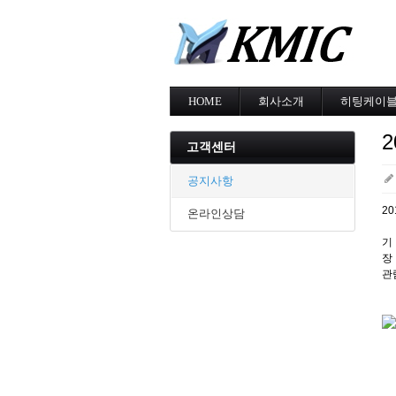
HOME
회사소개
히팅케이
회사소개
MI cable
인증현황
스노우멜팅
고객센터
오시는길
지붕융설
동파방지
공지사항
난방용
2
온라인상담
기 
장
관람