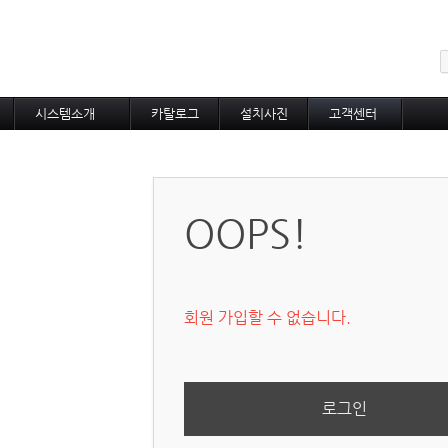
메뉴 건너뛰기
시스템소개
카탈로그
설치사진
고객센터
도로융설시스템
카탈로그
설치사진
공지사항
지붕융설시스템
온라인상담
Heat Tracing
동파방지
OOPS!
소화배관투입형
산업용히터
부속자재
회원 가입할 수 없습니다.
로그인