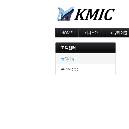
HOME
회사소개
히팅케이블
회사소개
MI cable
인증현황
스노우멜팅
고객센터
오시는길
지붕융설
동파방지
공지사항
난방용
온라인상담