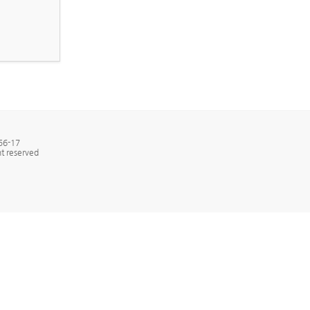
6-17
t reserved