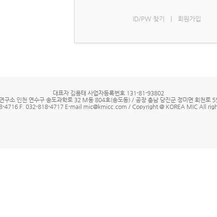
ID/PW 찾기
|
회원가입
대표자 김용태 사업자등록번호 131-81-93802
연구소 인천 연수구 송도과학로 32 M동 804호(송도동) / 공장 충남 당진군 정미면 회천로 55
8-4716 F. 032-818-4717 E-mail mic@kmicc.com / Copyright @ KOREA MIC All righ