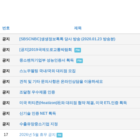
번호
제목
공지
[SBSCNBC]생생정보톡톡 당사 방송 (2020.01.23 방송분)
공지
[공지]2019국제도로교통박람회
File
공지
중소벤처기업부 성능인증서 획득
File
공지
스노우멜팅 국내/국외 대리점 모집
공지
견적 및 기타 문의사항은 온라인상담을 이용하세요
공지
조달청 우수제품 인증
공지
미국 히티존(Heatizon)社와 대리점 협약 체결, 미국 ETL인증 획득
공지
신기술 인증 NET 획득
공지
수출유망중소기업 지정
17
2026년 5월 휴무 공지
file