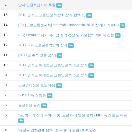
»
당사 인천적십자에 후원
file
15
2018 경기도 교통안전 박람회 참가(킨텍스)
file
14
[국제도로교통전시회] Intertraffic Indonesia 2018 참가(자카르타)
file
13
미국 Heatizon사와 대리점 계약 갱신 및 기술협력 세미나 진행
file
12
2017 국제도로교통박람회 참가
file
11
[2017년 추석 연휴 공지]
file
10
2017 경기도 미래첨단 교통안전 엑스포 참가
file
9
2016 경기도 미래첨단 교통안전 엑스포 참가
file
8
건설경제신문 보도 내용
file
7
SBS8시뉴스 방송
file
6
울산방송 뉴스
file
5
"눈, 쌓이기 전에 녹여라" 美, 도로 아래 열선 설치 - MBC뉴스 보도 내용
file
4
‘제설용 염화칼슘 용액’, 한파 땐 더 위험 - KBS뉴스