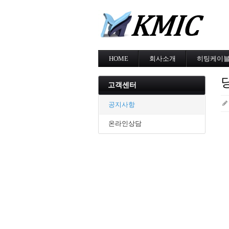
HOME
회사소개
히팅케이
회사소개
MI cable
인증현황
스노우멜팅
고객센터
오시는길
지붕융설
동파방지
공지사항
난방용
온라인상담