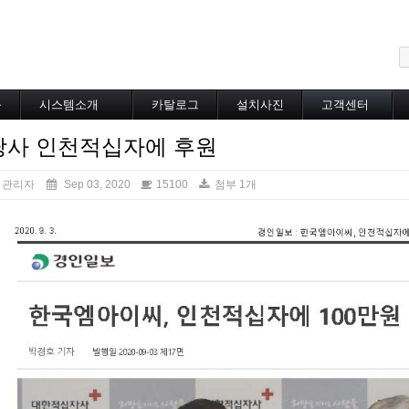
메뉴 건너뛰기
블
시스템소개
카탈로그
설치사진
고객센터
도로융설시스템
카탈로그
설치사진
공지사항
당사 인천적십자에 후원
지붕융설시스템
온라인상담
Heat Tracing
동파방지
관리자
Sep 03, 2020
15100
첨부 1개
소화배관투입형
산업용히터
부속자재