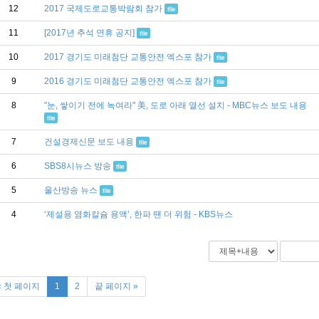
12
2017 국제도로교통박람회 참가
file
11
[2017년 추석 연휴 공지]
file
10
2017 경기도 미래첨단 교통안전 엑스포 참가
file
9
2016 경기도 미래첨단 교통안전 엑스포 참가
file
8
"눈, 쌓이기 전에 녹여라" 美, 도로 아래 열선 설치 - MBC뉴스 보도 내용
file
7
건설경제신문 보도 내용
file
6
SBS8시뉴스 방송
file
5
울산방송 뉴스
file
4
‘제설용 염화칼슘 용액’, 한파 땐 더 위험 - KBS뉴스
« 첫 페이지
1
2
끝 페이지 »