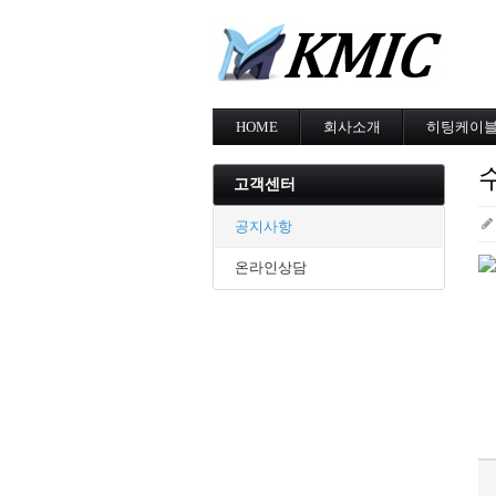
HOME
회사소개
히팅케이
회사소개
MI cable
인증현황
스노우멜팅
고객센터
오시는길
지붕융설
동파방지
공지사항
난방용
온라인상담