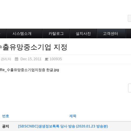
메뉴 건너뛰기
블
시스템소개
카탈로그
설치사진
고객센터
도로융설시스템
카탈로그
설치사진
공지사항
수출유망중소기업 지정
지붕융설시스템
온라인상담
Heat Tracing
동파방지
관리자
Dec 15, 2011
100935
소화배관투입형
산업용히터
부속자재
번호
제목
공지
[SBSCNBC]생생정보톡톡 당사 방송 (2020.01.23 방송분)