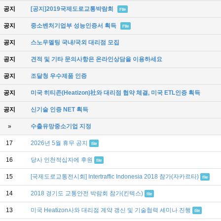
공지
[공지]2019국제도로교통박람회
File
공지
중소벤처기업부 성능인증서 획득
File
공지
스노우멜팅 국내/국외 대리점 모집
공지
견적 및 기타 문의사항은 온라인상담을 이용하세요
공지
조달청 우수제품 인증
공지
미국 히티존(Heatizon)社와 대리점 협약 체결, 미국 ETL인증 획득
공지
신기술 인증 NET 획득
»
수출유망중소기업 지정
17
2026년 5월 휴무 공지
file
16
당사 인천적십자에 후원
file
15
[국제도로교통전시회] Intertraffic Indonesia 2018 참가(자카르타)
file
14
2018 경기도 교통안전 박람회 참가(킨텍스)
file
13
미국 Heatizon사와 대리점 계약 갱신 및 기술협력 세미나 진행
file