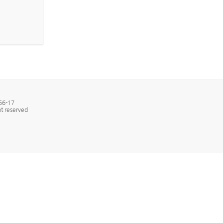
6-17
t reserved