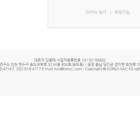
ID/PW 찾기
|
회원가입
대표자 김용태 사업자등록번호 131-81-93802
연구소 인천 연수구 송도과학로 32 M동 804호(송도동) / 공장 충남 당진군 정미면 회천로 55
8-4716 F. 032-818-4717 E-mail mic@kmicc.com / Copyright @ KOREA MIC All righ