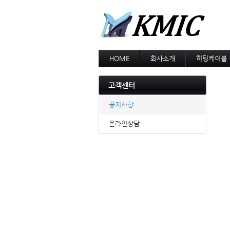
HOME
회사소개
히팅케이블
회사소개
MI cable
인증현황
스노우멜팅
고객센터
오시는길
지붕융설
동파방지
공지사항
난방용
온라인상담