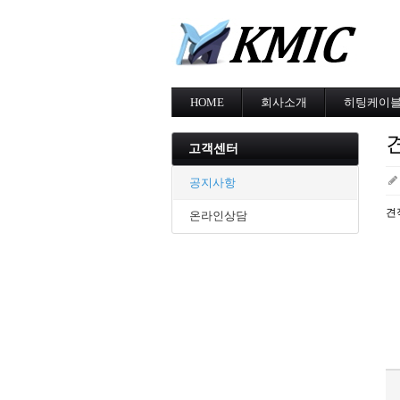
HOME
회사소개
히팅케이
회사소개
MI cable
인증현황
스노우멜팅
고객센터
오시는길
지붕융설
동파방지
공지사항
난방용
견
온라인상담