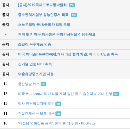
공지
[공지]2019국제도로교통박람회
File
공지
중소벤처기업부 성능인증서 획득
File
공지
스노우멜팅 국내/국외 대리점 모집
»
견적 및 기타 문의사항은 온라인상담을 이용하세요
공지
조달청 우수제품 인증
공지
미국 히티존(Heatizon)社와 대리점 협약 체결, 미국 ETL인증 획득
공지
신기술 인증 NET 획득
공지
수출유망중소기업 지정
14
울산방송 뉴스
file
13
미국 Heatizon사와 대리점 계약 갱신 및 기술협력 세미나 진행
file
12
당사 인천적십자에 후원
file
11
건설경제신문 보도 내용
file
10
‘제설용 염화칼슘 용액’, 한파 땐 더 위험 - KBS뉴스