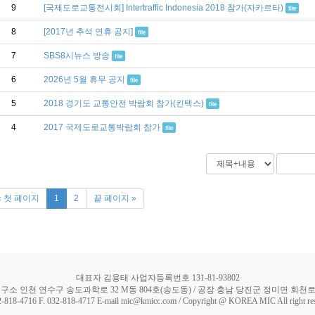
9
[국제도로교통전시회] Intertraffic Indonesia 2018 참가(자카르타)
file
8
[2017년 추석 연휴 공지]
file
7
SBS8시뉴스 방송
file
6
2026년 5월 휴무 공지
file
5
2018 경기도 교통안전 박람회 참가(킨텍스)
file
4
2017 국제도로교통박람회 참가
file
« 첫 페이지
1
2
끝 페이지 »
대표자 김용태 사업자등록번호 131-81-93802
구소 인천 연수구 송도과학로 32 M동 804호(송도동) / 공장 충남 당진군 정미면 회천로 5
2-818-4716 F. 032-818-4717 E-mail mic@kmicc.com / Copyright @ KOREA MIC All right re