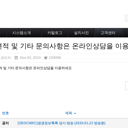
메뉴 건너뛰기
블
시스템소개
카탈로그
설치사진
고객센터
도로융설시스템
카탈로그
설치사진
공지사항
견적 및 기타 문의사항은 온라인상담을 이
지붕융설시스템
온라인상담
Heat Tracing
동파방지
관리자
Nov 04, 2010
104098
소화배관투입형
적 및 기타 문의사항은 온라인상담을 이용하세요
산업용히터
부속자재
번호
제목
공지
[SBSCNBC]생생정보톡톡 당사 방송 (2020.01.23 방송분)