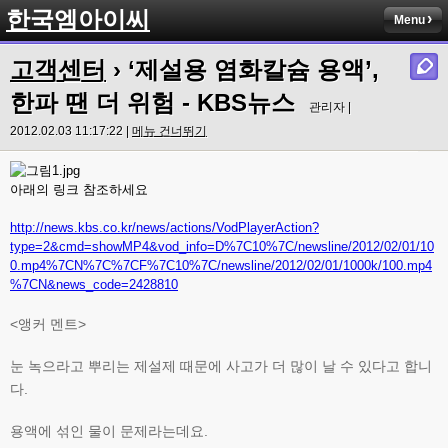
한국엠아이씨
Menu
고객센터
› ‘제설용 염화칼슘 용액’,
한파 땐 더 위험 - KBS뉴스
관리자 |
2012.02.03 11:17:22 |
메뉴 건너뛰기
아래의 링크 참조하세요
http://news.kbs.co.kr/news/actions/VodPlayerAction?
type=2&cmd=showMP4&vod_info=D%7C10%7C/newsline/2012/02/01/10
0.mp4%7CN%7C%7CF%7C10%7C/newsline/2012/02/01/1000k/100.mp4
%7CN&news_code=2428810
<앵커 멘트>
눈 녹으라고 뿌리는 제설제 때문에 사고가 더 많이 날 수 있다고 합니
다.
용액에 섞인 물이 문제라는데요.