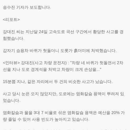
송수진 기자가 보도합니다.
<리포트>
강대진 씨는 지난달 24일 고속도로 곡선 구간에서 황당한 사고를 경
험했습니다.
갑자기 승용차 바퀴가 헛돌더니 도롯가 흙더미에 처박혔습니다.
<인터뷰> 강대진(사고 차량 운전자) : "차량 네 바퀴가 헛돌면서 2차
선을 지나 도로 경계석을 처박고 차량이 크게 손상을..."
15분쯤 지나, 같은 자리에서 두 건의 비슷한 사고가 났습니다.
사고 당시 눈은 오지 않았지만, 도로에는 염화칼슘 용액이 뿌려져 있
었습니다.
염화칼슘과 물을 3대 7 비율로 섞은 염화칼슘 용액은 예산을 20% 가
량 줄일 수 있어 사용 빈도가 높아지고 있습니다.