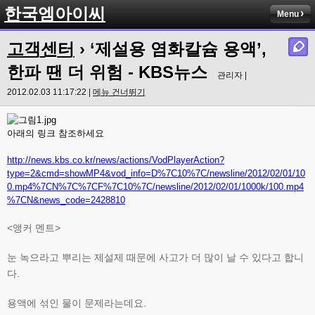
한국엠아이씨
Menu
고객센터
› ‘제설용 염화칼슘 용액’,
한파 땐 더 위험 - KBS뉴스
관리자 |
2012.02.03 11:17:22 |
메뉴 건너뛰기
아래의 링크 참조하세요
http://news.kbs.co.kr/news/actions/VodPlayerAction?
type=2&cmd=showMP4&vod_info=D%7C10%7C/newsline/2012/02/01/10
0.mp4%7CN%7C%7CF%7C10%7C/newsline/2012/02/01/1000k/100.mp4
%7CN&news_code=2428810
<앵커 멘트>
눈 녹으라고 뿌리는 제설제 때문에 사고가 더 많이 날 수 있다고 합니
다.
용액에 섞인 물이 문제라는데요.