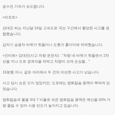
송수진 기자가 보도합니다.
<리포트>
강대진 씨는 지난달 24일 고속도로 곡선 구간에서 황당한 사고를 경
험했습니다.
갑자기 승용차 바퀴가 헛돌더니 도롯가 흙더미에 처박혔습니다.
<인터뷰> 강대진(사고 차량 운전자) : "차량 네 바퀴가 헛돌면서 2차
선을 지나 도로 경계석을 처박고 차량이 크게 손상을..."
15분쯤 지나, 같은 자리에서 두 건의 비슷한 사고가 났습니다.
사고 당시 눈은 오지 않았지만, 도로에는 염화칼슘 용액이 뿌려져 있
었습니다.
염화칼슘과 물을 3대 7 비율로 섞은 염화칼슘 용액은 예산을 20% 가
량 줄일 수 있어 사용 빈도가 높아지고 있습니다.