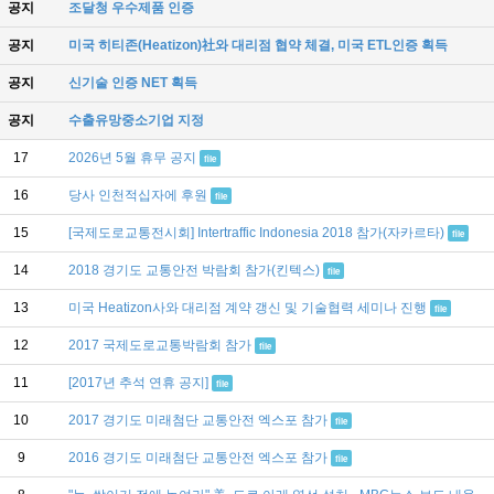
공지
조달청 우수제품 인증
공지
미국 히티존(Heatizon)社와 대리점 협약 체결, 미국 ETL인증 획득
공지
신기술 인증 NET 획득
공지
수출유망중소기업 지정
17
2026년 5월 휴무 공지
file
16
당사 인천적십자에 후원
file
15
[국제도로교통전시회] Intertraffic Indonesia 2018 참가(자카르타)
file
14
2018 경기도 교통안전 박람회 참가(킨텍스)
file
13
미국 Heatizon사와 대리점 계약 갱신 및 기술협력 세미나 진행
file
12
2017 국제도로교통박람회 참가
file
11
[2017년 추석 연휴 공지]
file
10
2017 경기도 미래첨단 교통안전 엑스포 참가
file
9
2016 경기도 미래첨단 교통안전 엑스포 참가
file