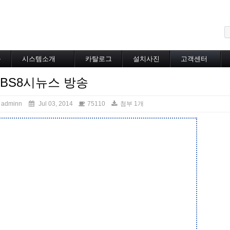
메뉴 건너뛰기
블
시스템소개
카탈로그
설치사진
고객센터
도로융설시스템
카탈로그
설치사진
공지사항
SBS8시뉴스 방송
지붕융설시스템
온라인상담
Heat Tracing
동파방지
adminn
Jul 03, 2014
75110
첨부 1개
소화배관투입형
산업용히터
부속자재