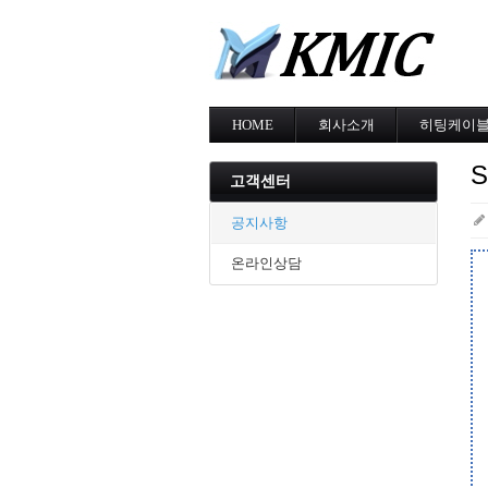
HOME
회사소개
히팅케이
회사소개
MI cable
인증현황
스노우멜팅
고객센터
오시는길
지붕융설
동파방지
공지사항
난방용
온라인상담