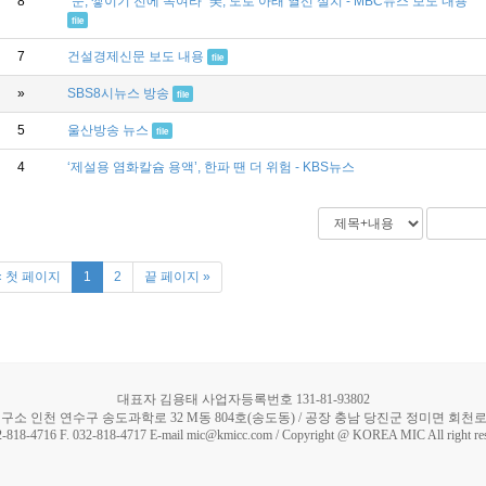
8
"눈, 쌓이기 전에 녹여라" 美, 도로 아래 열선 설치 - MBC뉴스 보도 내용
file
7
건설경제신문 보도 내용
file
»
SBS8시뉴스 방송
file
5
울산방송 뉴스
file
4
‘제설용 염화칼슘 용액’, 한파 땐 더 위험 - KBS뉴스
« 첫 페이지
1
2
끝 페이지 »
대표자 김용태 사업자등록번호 131-81-93802
구소 인천 연수구 송도과학로 32 M동 804호(송도동) / 공장 충남 당진군 정미면 회천로 5
2-818-4716 F. 032-818-4717 E-mail mic@kmicc.com / Copyright @ KOREA MIC All right re