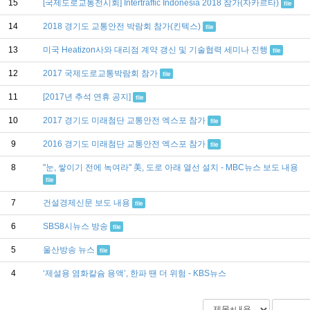
15
[국제도로교통전시회] Intertraffic Indonesia 2018 참가(자카르타)
file
14
2018 경기도 교통안전 박람회 참가(킨텍스)
file
13
미국 Heatizon사와 대리점 계약 갱신 및 기술협력 세미나 진행
file
12
2017 국제도로교통박람회 참가
file
11
[2017년 추석 연휴 공지]
file
10
2017 경기도 미래첨단 교통안전 엑스포 참가
file
9
2016 경기도 미래첨단 교통안전 엑스포 참가
file
8
"눈, 쌓이기 전에 녹여라" 美, 도로 아래 열선 설치 - MBC뉴스 보도 내용
file
7
건설경제신문 보도 내용
file
6
SBS8시뉴스 방송
file
5
울산방송 뉴스
file
4
‘제설용 염화칼슘 용액’, 한파 땐 더 위험 - KBS뉴스