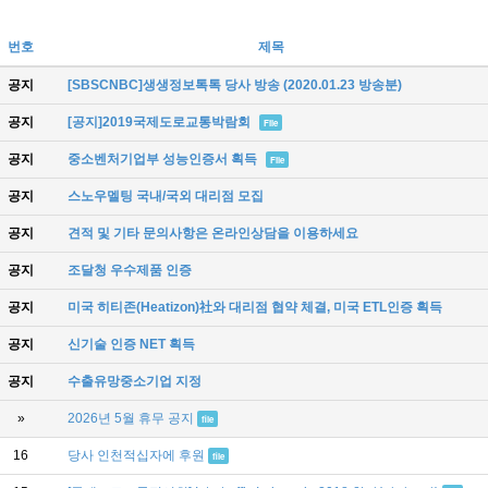
번호
제목
공지
[SBSCNBC]생생정보톡톡 당사 방송 (2020.01.23 방송분)
공지
[공지]2019국제도로교통박람회
File
공지
중소벤처기업부 성능인증서 획득
File
공지
스노우멜팅 국내/국외 대리점 모집
공지
견적 및 기타 문의사항은 온라인상담을 이용하세요
공지
조달청 우수제품 인증
공지
미국 히티존(Heatizon)社와 대리점 협약 체결, 미국 ETL인증 획득
공지
신기술 인증 NET 획득
공지
수출유망중소기업 지정
»
2026년 5월 휴무 공지
file
16
당사 인천적십자에 후원
file