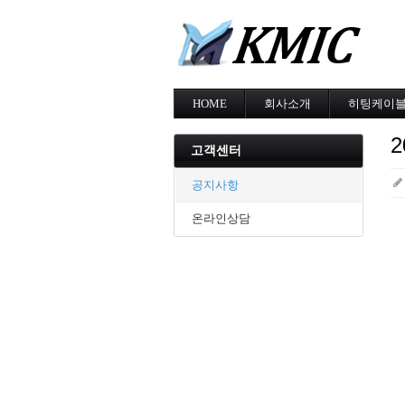
HOME
회사소개
히팅케이
회사소개
MI cable
인증현황
스노우멜팅
고객센터
오시는길
지붕융설
동파방지
공지사항
난방용
온라인상담