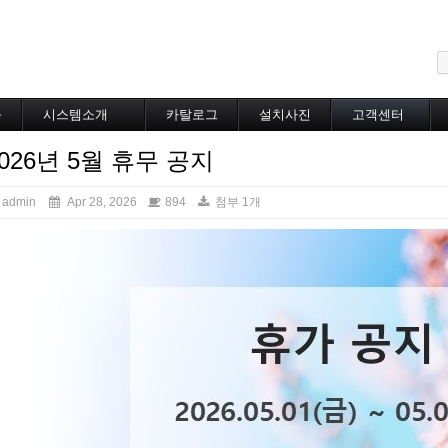
메뉴 건너뛰기
블
시스템소개
카탈로그
설치사진
고객센터
도로융설시스템
카탈로그
설치사진
공지사항
2026년 5월 휴무 공지
지붕융설시스템
온라인상담
Heat Tracing
동파방지
admin
Apr 28, 2026
894
첨부 1개
소화배관투입형
산업용히터
부속자재