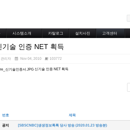
메뉴 건너뛰기
블
시스템소개
카탈로그
설치사진
고객센터
도로융설시스템
카탈로그
설치사진
공지사항
신기술 인증 NET 획득
지붕융설시스템
온라인상담
Heat Tracing
동파방지
관리자
Nov 04, 2010
103772
소화배관투입형
신기술 인증 NET 획득
산업용히터
부속자재
번호
제목
공지
[SBSCNBC]생생정보톡톡 당사 방송 (2020.01.23 방송분)