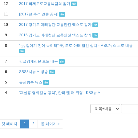
12
2017 국제도로교통박람회 참가
file
11
[2017년 추석 연휴 공지]
file
10
2017 경기도 미래첨단 교통안전 엑스포 참가
file
9
2016 경기도 미래첨단 교통안전 엑스포 참가
file
8
"눈, 쌓이기 전에 녹여라" 美, 도로 아래 열선 설치 - MBC뉴스 보도 내용
file
7
건설경제신문 보도 내용
file
6
SBS8시뉴스 방송
file
5
울산방송 뉴스
file
4
‘제설용 염화칼슘 용액’, 한파 땐 더 위험 - KBS뉴스
« 첫 페이지
1
2
끝 페이지 »