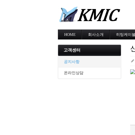
HOME
회사소개
히팅케이
회사소개
MI cable
인증현황
스노우멜팅
고객센터
오시는길
지붕융설
동파방지
공지사항
난방용
온라인상담