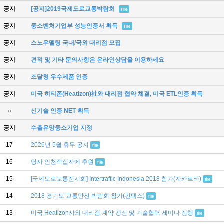
공지
[공지]2019국제도로교통박람회
File
공지
중소벤처기업부 성능인증서 획득
File
공지
스노우멜팅 국내/국외 대리점 모집
공지
견적 및 기타 문의사항은 온라인상담을 이용하세요
공지
조달청 우수제품 인증
공지
미국 히티존(Heatizon)社와 대리점 협약 체결, 미국 ETL인증 획득
»
신기술 인증 NET 획득
공지
수출유망중소기업 지정
17
2026년 5월 휴무 공지
file
16
당사 인천적십자에 후원
file
15
[국제도로교통전시회] Intertraffic Indonesia 2018 참가(자카르타)
file
14
2018 경기도 교통안전 박람회 참가(킨텍스)
file
13
미국 Heatizon사와 대리점 계약 갱신 및 기술협력 세미나 진행
file