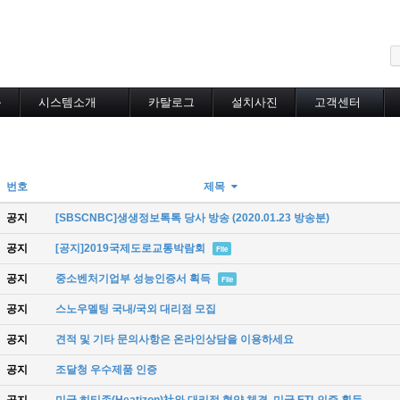
메뉴 건너뛰기
블
시스템소개
카탈로그
설치사진
고객센터
도로융설시스템
카탈로그
설치사진
공지사항
지붕융설시스템
온라인상담
Heat Tracing
동파방지
번호
제목
소화배관투입형
산업용히터
공지
[SBSCNBC]생생정보톡톡 당사 방송 (2020.01.23 방송분)
부속자재
공지
[공지]2019국제도로교통박람회
File
공지
중소벤처기업부 성능인증서 획득
File
공지
스노우멜팅 국내/국외 대리점 모집
공지
견적 및 기타 문의사항은 온라인상담을 이용하세요
공지
조달청 우수제품 인증