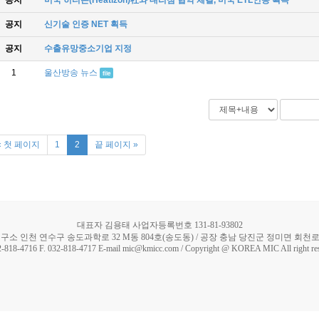
공지
미국 히티존(Heatizon)社와 대리점 협약 체결, 미국 ETL인증 획득
공지
신기술 인증 NET 획득
공지
수출유망중소기업 지정
1
울산방송 뉴스
file
« 첫 페이지
1
2
끝 페이지 »
대표자 김용태 사업자등록번호 131-81-93802
구소 인천 연수구 송도과학로 32 M동 804호(송도동) / 공장 충남 당진군 정미면 회천로 5
2-818-4716 F. 032-818-4717 E-mail mic@kmicc.com / Copyright @ KOREA MIC All right re