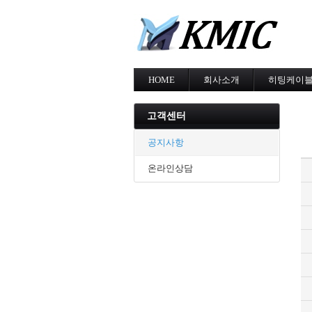
HOME
회사소개
히팅케이
회사소개
MI cable
인증현황
스노우멜팅
고객센터
오시는길
지붕융설
동파방지
공지사항
난방용
온라인상담