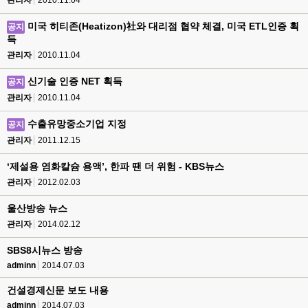
관리자
2010.11.04
미국 히티존(Heatizon)社와 대리점 협약 체결, 미국 ETL인증 획
공지
득
관리자
2010.11.04
신기술 인증 NET 획득
공지
관리자
2010.11.04
수출유망중소기업 지정
공지
관리자
2011.12.15
‘제설용 염화칼슘 용액’, 한파 땐 더 위험 - KBS뉴스
관리자
2012.02.03
울산방송 뉴스
관리자
2014.02.12
SBS8시뉴스 방송
adminn
2014.07.03
건설경제신문 보도 내용
adminn
2014.07.03