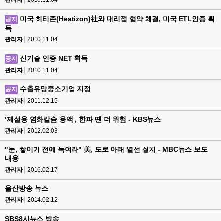
관리자
2010.11.04
미국 히티존(Heatizon)社와 대리점 협약 체결, 미국 ETL인증 획
공지
득
관리자
2010.11.04
신기술 인증 NET 획득
공지
관리자
2010.11.04
수출유망중소기업 지정
공지
관리자
2011.12.15
‘제설용 염화칼슘 용액’, 한파 땐 더 위험 - KBS뉴스
관리자
2012.02.03
"눈, 쌓이기 전에 녹여라" 美, 도로 아래 열선 설치 - MBC뉴스 보도
내용
관리자
2016.02.17
울산방송 뉴스
관리자
2014.02.12
SBS8시뉴스 방송