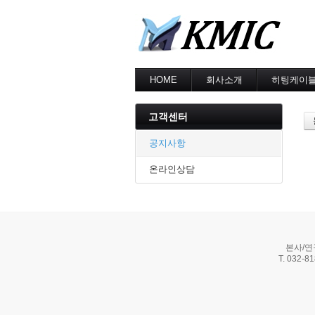
HOME
회사소개
히팅케이
회사소개
MI cable
인증현황
스노우멜팅
고객센터
오시는길
지붕융설
동파방지
공지사항
난방용
온라인상담
본사/연
T. 032-8