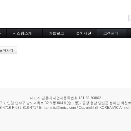
메뉴 건너뛰기
블
시스템소개
카탈로그
설치사진
고객센터
도로융설시스템
카탈로그
설치사진
공지사항
지붕융설시스템
온라인상담
돌아가기
Heat Tracing
동파방지
소화배관투입형
산업용히터
부속자재
대표자 김용태 사업자등록번호 131-81-93802
구소 인천 연수구 송도과학로 32 M동 804호(송도동) / 공장 충남 당진군 정미면 회천로 5
18-4716 F. 032-818-4717 E-mail mic@kmicc.com / Copyright @ KOREA MIC All right