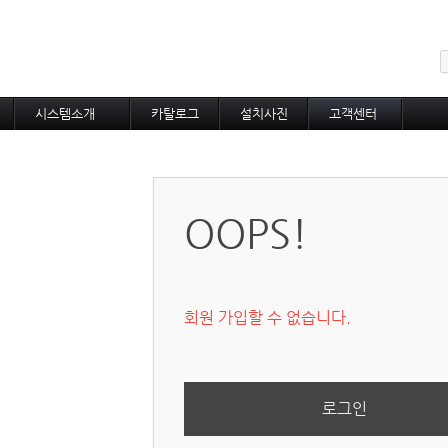
메뉴 건너뛰기
시스템소개
카탈로그
설치사진
고객센터
도로융설시스템
카탈로그
설치사진
공지사항
지붕융설시스템
온라인상담
Heat Tracing
동파방지
OOPS!
소화배관투입형
산업용히터
부속자재
회원 가입할 수 없습니다.
로그인