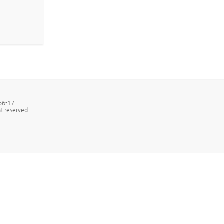
6-17
t reserved