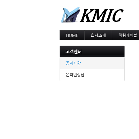
HOME
회사소개
히팅케이블
회사소개
MI cable
인증현황
스노우멜팅
고객센터
오시는길
지붕융설
동파방지
공지사항
난방용
온라인상담