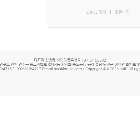
ID/PW 찾기
|
회원가입
대표자 김용태 사업자등록번호 131-81-93802
연구소 인천 연수구 송도과학로 32 M동 804호(송도동) / 공장 충남 당진군 정미면 회천로 55
8-4716 F. 032-818-4717 E-mail mic@kmicc.com / Copyright @ KOREA MIC All righ