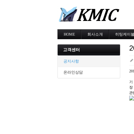
HOME
회사소개
히팅케이
회사소개
MI cable
인증현황
스노우멜팅
고객센터
오시는길
지붕융설
동파방지
공지사항
난방용
2
온라인상담
기 
장
관람