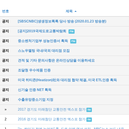
번호
제목
공지
[SBSCNBC]생생정보톡톡 당사 방송 (2020.01.23 방송분)
공지
[공지]2019국제도로교통박람회
File
공지
중소벤처기업부 성능인증서 획득
File
공지
스노우멜팅 국내/국외 대리점 모집
공지
견적 및 기타 문의사항은 온라인상담을 이용하세요
공지
조달청 우수제품 인증
공지
미국 히티존(Heatizon)社와 대리점 협약 체결, 미국 ETL인증 획득
공지
신기술 인증 NET 획득
공지
수출유망중소기업 지정
»
2017 경기도 미래첨단 교통안전 엑스포 참가
file
2
2016 경기도 미래첨단 교통안전 엑스포 참가
file