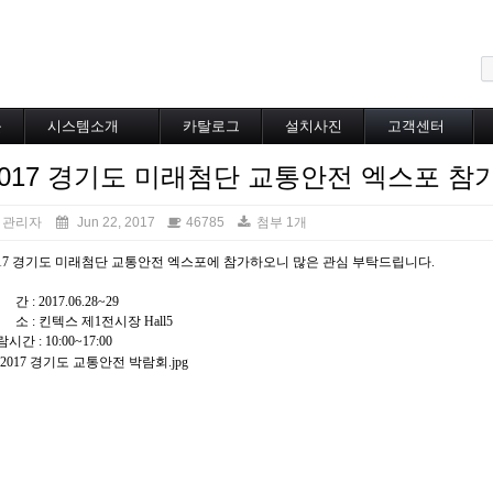
메뉴 건너뛰기
블
시스템소개
카탈로그
설치사진
고객센터
도로융설시스템
카탈로그
설치사진
공지사항
2017 경기도 미래첨단 교통안전 엑스포 참
지붕융설시스템
온라인상담
Heat Tracing
동파방지
관리자
Jun 22, 2017
46785
첨부 1개
소화배관투입형
017 경기도 미래첨단 교통안전 엑스포에 참가하오니 많은 관심 부탁드립니다.
산업용히터
부속자재
간 : 2017.06.28~29
 소 : 킨텍스 제1전시장 Hall5
시간 : 10:00~17:00