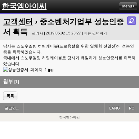
한국엠아이씨
Menu
고객센터
› 중소벤처기업부 성능인증
서 획득
관리자 | 2019.05.02 15:23:27 |
메뉴 건너뛰기
당사는 스노우멜팅 히팅케이블(도로융설을 위한 일체형 전열선)의 성능인
증을 획득하였습니다.
국내에서 스노우멜팅 히팅케이블로 당사가 유일하게 성능인증서를 획득하
였습니다.
첨부
[1]
목록
로그인...
LANG
PC
한국엠아이씨