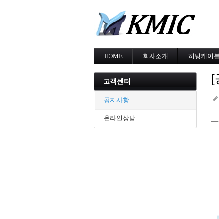
HOME
회사소개
히팅케이
회사소개
MI cable
인증현황
스노우멜팅
고객센터
오시는길
지붕융설
동파방지
공지사항
난방용
온라인상담