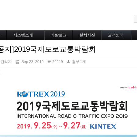
메뉴 건너뛰기
블
시스템소개
카탈로그
설치사진
고객센터
도로융설시스템
카탈로그
설치사진
공지사항
[공지]2019국제도로교통박람회
지붕융설시스템
온라인상담
Heat Tracing
동파방지
관리자
Sep 23, 2019
29219
첨부 1개
소화배관투입형
산업용히터
부속자재