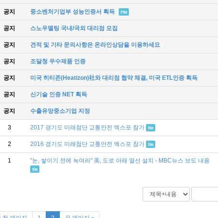
공지
중소벤처기업부 성능인증서 획득
File
공지
스노우멜팅 국내/국외 대리점 모집
공지
견적 및 기타 문의사항은 온라인상담을 이용하세요
공지
조달청 우수제품 인증
공지
미국 히티존(Heatizon)社와 대리점 협약 체결, 미국 ETL인증 획득
공지
신기술 인증 NET 획득
공지
수출유망중소기업 지정
3
2017 경기도 미래첨단 교통안전 엑스포 참가
file
2
2016 경기도 미래첨단 교통안전 엑스포 참가
file
1
"눈, 쌓이기 전에 녹여라" 美, 도로 아래 열선 설치 - MBC뉴스 보도 내용
file
« 첫 페이지
1
2
끝 페이지 »