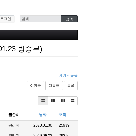
로그인
1.23 방송분)
이 게시물을
이전글
다음글
목록
글쓴이
날짜
조회
관리자
2020.01.30
25939
관리자
2019.09.23
29216