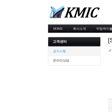
HOME
회사소개
히팅케이
회사소개
MI cable
[
인증현황
스노우멜팅
고객센터
오시는길
지붕융설
동파방지
공지사항
난방용
온라인상담