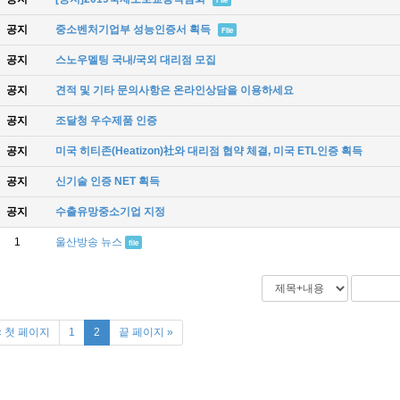
공지
중소벤처기업부 성능인증서 획득
File
공지
스노우멜팅 국내/국외 대리점 모집
공지
견적 및 기타 문의사항은 온라인상담을 이용하세요
공지
조달청 우수제품 인증
공지
미국 히티존(Heatizon)社와 대리점 협약 체결, 미국 ETL인증 획득
공지
신기술 인증 NET 획득
공지
수출유망중소기업 지정
1
울산방송 뉴스
file
« 첫 페이지
1
2
끝 페이지 »