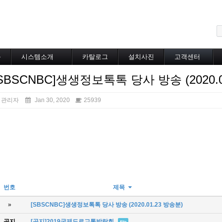
메뉴 건너뛰기
블
시스템소개
카탈로그
설치사진
고객센터
도로융설시스템
카탈로그
설치사진
공지사항
SBSCNBC]생생정보톡톡 당사 방송 (2020.0
지붕융설시스템
온라인상담
Heat Tracing
동파방지
관리자
Jan 30, 2020
25939
소화배관투입형
산업용히터
부속자재
번호
제목
»
[SBSCNBC]생생정보톡톡 당사 방송 (2020.01.23 방송분)
공지
[공지]2019국제도로교통박람회
File