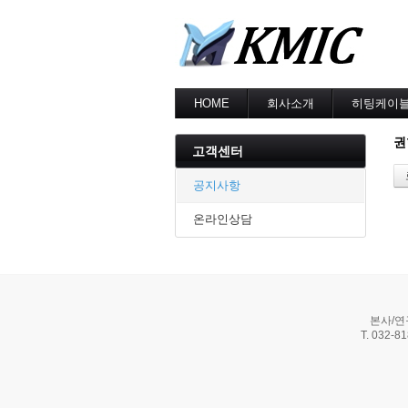
HOME
회사소개
히팅케이
회사소개
MI cable
권
인증현황
스노우멜팅
고객센터
오시는길
지붕융설
동파방지
공지사항
난방용
온라인상담
본사/연
T. 032-8