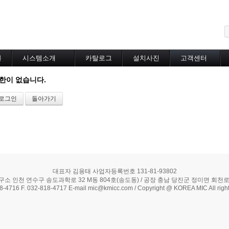
메뉴 건너뛰기
블
시스템소개
카탈로그
설치사진
고객센터
도로융설시스템
카탈로그
설치사진
공지사항
한이 없습니다.
지붕융설시스템
온라인상담
Heat Tracing
로그인
돌아가기
동파방지
소화배관투입형
산업용히터
부속자재
대표자 김용태 사업자등록번호 131-81-93802
구소 인천 연수구 송도과학로 32 M동 804호(송도동) / 공장 충남 당진군 정미면 회천로 5
18-4716 F. 032-818-4717 E-mail mic@kmicc.com / Copyright @ KOREA MIC All right