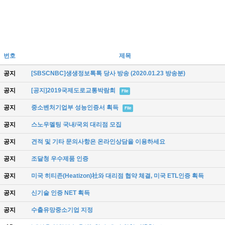
번호
제목
공지
[SBSCNBC]생생정보톡톡 당사 방송 (2020.01.23 방송분)
공지
[공지]2019국제도로교통박람회
File
공지
중소벤처기업부 성능인증서 획득
File
공지
스노우멜팅 국내/국외 대리점 모집
공지
견적 및 기타 문의사항은 온라인상담을 이용하세요
공지
조달청 우수제품 인증
공지
미국 히티존(Heatizon)社와 대리점 협약 체결, 미국 ETL인증 획득
공지
신기술 인증 NET 획득
공지
수출유망중소기업 지정