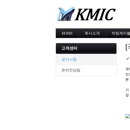
HOME
회사소개
히팅케이
회사소개
MI cable
[
인증현황
스노우멜팅
고객센터
오시는길
지붕융설
동파방지
공지사항
난방용
국제
온라인상담
인
본
기 
장 