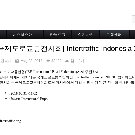
메뉴 건너뛰기
블
시스템소개
카탈로그
설치사진
고객센터
도로융설시스템
카탈로그
설치사진
공지사항
국제도로교통전시회] Intertraffic Indones
지붕융설시스템
온라인상담
Heat Tracing
동파방지
관리자
Aug 23, 2018
33422
첨부 1개
소화배관투입형
 도로교통연합(IRF, International Road Federation)에서 주관하여
산업용히터
도네시아에서 개최되는 국제도로교통박람회인 'Intertraffic Indonesia 2018'에 참가
부속자재
 전시회는 국제도로교통박람회로서 아시아에서 개최는 되는 가장 큰 전시회 중 하나입
간 : 2018.10.31~11.02
소 : Jakarta International Expo.