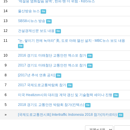
15
‘제설용 염화칼슘 용액’, 한파 땐 더 위험 - KBS뉴스
14
울산방송 뉴스
file
13
SBS8시뉴스 방송
file
12
건설경제신문 보도 내용
file
11
"눈, 쌓이기 전에 녹여라" 美, 도로 아래 열선 설치 - MBC뉴스 보도 내용
file
10
2016 경기도 미래첨단 교통안전 엑스포 참가
file
9
2017 경기도 미래첨단 교통안전 엑스포 참가
file
8
[2017년 추석 연휴 공지]
file
7
2017 국제도로교통박람회 참가
file
6
미국 Heatizon사와 대리점 계약 갱신 및 기술협력 세미나 진행
file
5
2018 경기도 교통안전 박람회 참가(킨텍스)
file
»
[국제도로교통전시회] Intertraffic Indonesia 2018 참가(자카르타)
file