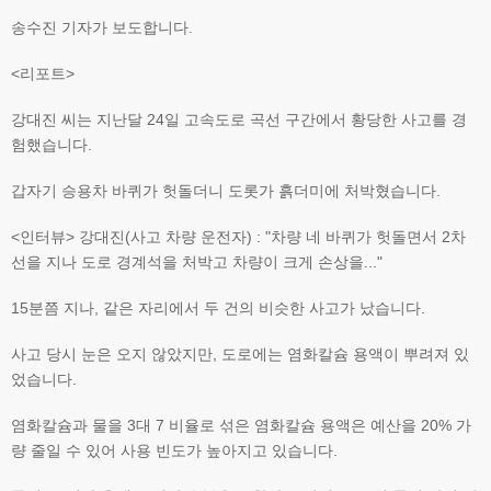
송수진 기자가 보도합니다.
<리포트>
강대진 씨는 지난달 24일 고속도로 곡선 구간에서 황당한 사고를 경
험했습니다.
갑자기 승용차 바퀴가 헛돌더니 도롯가 흙더미에 처박혔습니다.
<인터뷰> 강대진(사고 차량 운전자) : "차량 네 바퀴가 헛돌면서 2차
선을 지나 도로 경계석을 처박고 차량이 크게 손상을..."
15분쯤 지나, 같은 자리에서 두 건의 비슷한 사고가 났습니다.
사고 당시 눈은 오지 않았지만, 도로에는 염화칼슘 용액이 뿌려져 있
었습니다.
염화칼슘과 물을 3대 7 비율로 섞은 염화칼슘 용액은 예산을 20% 가
량 줄일 수 있어 사용 빈도가 높아지고 있습니다.