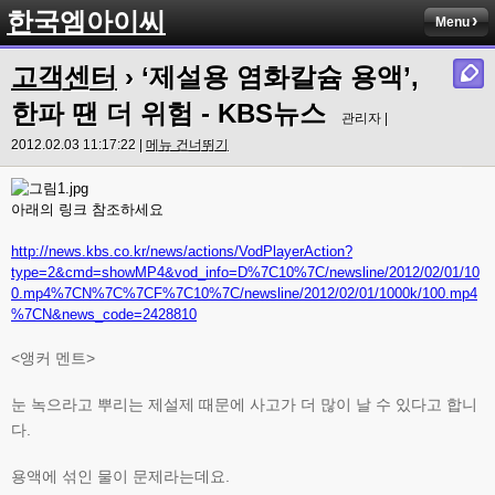
한국엠아이씨
Menu
고객센터
› ‘제설용 염화칼슘 용액’,
한파 땐 더 위험 - KBS뉴스
관리자 |
2012.02.03 11:17:22 |
메뉴 건너뛰기
아래의 링크 참조하세요
http://news.kbs.co.kr/news/actions/VodPlayerAction?
type=2&cmd=showMP4&vod_info=D%7C10%7C/newsline/2012/02/01/10
0.mp4%7CN%7C%7CF%7C10%7C/newsline/2012/02/01/1000k/100.mp4
%7CN&news_code=2428810
<앵커 멘트>
눈 녹으라고 뿌리는 제설제 때문에 사고가 더 많이 날 수 있다고 합니
다.
용액에 섞인 물이 문제라는데요.