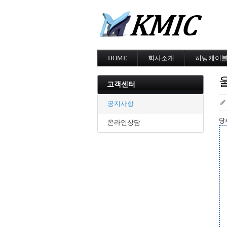
HOME
회사소개
히팅케이
회사소개
MI cable
인증현황
스노우멜팅
고객센터
오시는길
지붕융설
동파방지
공지사항
난방용
당
온라인상담