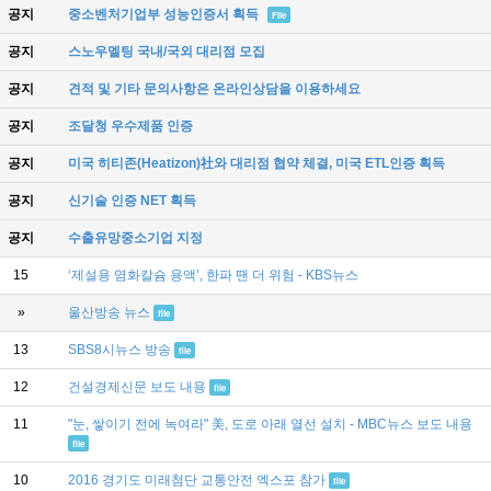
공지
중소벤처기업부 성능인증서 획득
File
공지
스노우멜팅 국내/국외 대리점 모집
공지
견적 및 기타 문의사항은 온라인상담을 이용하세요
공지
조달청 우수제품 인증
공지
미국 히티존(Heatizon)社와 대리점 협약 체결, 미국 ETL인증 획득
공지
신기술 인증 NET 획득
공지
수출유망중소기업 지정
15
‘제설용 염화칼슘 용액’, 한파 땐 더 위험 - KBS뉴스
»
울산방송 뉴스
file
13
SBS8시뉴스 방송
file
12
건설경제신문 보도 내용
file
11
"눈, 쌓이기 전에 녹여라" 美, 도로 아래 열선 설치 - MBC뉴스 보도 내용
file
10
2016 경기도 미래첨단 교통안전 엑스포 참가
file