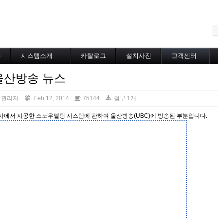
메뉴 건너뛰기
블
시스템소개
카탈로그
설치사진
고객센터
도로융설시스템
카탈로그
설치사진
공지사항
울산방송 뉴스
지붕융설시스템
온라인상담
Heat Tracing
동파방지
관리자
Feb 12, 2014
75144
첨부 1개
소화배관투입형
사에서 시공한 스노우멜팅 시스템에 관하여 울산방송(UBC)에 방송된 부분입니다.
산업용히터
부속자재