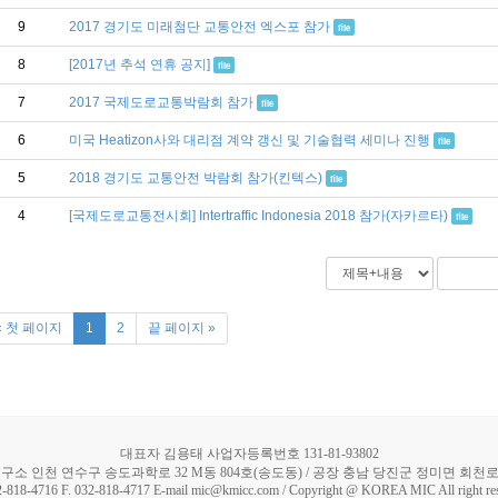
9
2017 경기도 미래첨단 교통안전 엑스포 참가
file
8
[2017년 추석 연휴 공지]
file
7
2017 국제도로교통박람회 참가
file
6
미국 Heatizon사와 대리점 계약 갱신 및 기술협력 세미나 진행
file
5
2018 경기도 교통안전 박람회 참가(킨텍스)
file
4
[국제도로교통전시회] Intertraffic Indonesia 2018 참가(자카르타)
file
« 첫 페이지
1
2
끝 페이지 »
대표자 김용태 사업자등록번호 131-81-93802
구소 인천 연수구 송도과학로 32 M동 804호(송도동) / 공장 충남 당진군 정미면 회천로 5
2-818-4716 F. 032-818-4717 E-mail mic@kmicc.com / Copyright @ KOREA MIC All right re