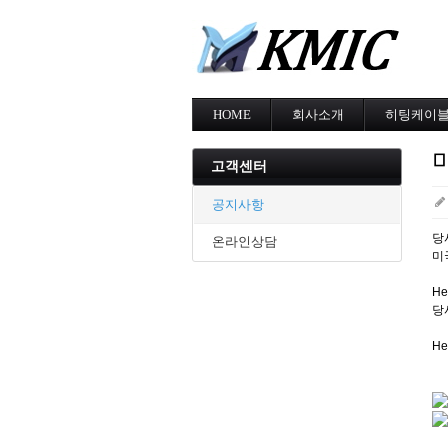
HOME
회사소개
히팅케이
회사소개
MI cable
인증현황
스노우멜팅
고객센터
오시는길
지붕융설
동파방지
공지사항
난방용
당
온라인상담
미
H
당
H