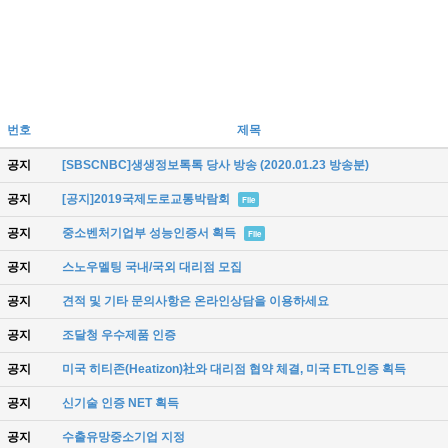
번호
제목
공지
[SBSCNBC]생생정보톡톡 당사 방송 (2020.01.23 방송분)
공지
[공지]2019국제도로교통박람회
File
공지
중소벤처기업부 성능인증서 획득
File
공지
스노우멜팅 국내/국외 대리점 모집
공지
견적 및 기타 문의사항은 온라인상담을 이용하세요
공지
조달청 우수제품 인증
공지
미국 히티존(Heatizon)社와 대리점 협약 체결, 미국 ETL인증 획득
공지
신기술 인증 NET 획득
공지
수출유망중소기업 지정