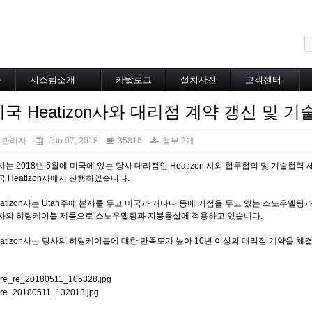
메뉴 건너뛰기
블
시스템소개
카탈로그
설치사진
고객센터
도로융설시스템
카탈로그
설치사진
공지사항
미국 Heatizon사와 대리점 계약 갱신 및 
지붕융설시스템
온라인상담
Heat Tracing
동파방지
관리자
Jun 07, 2018
35816
첨부 2개
소화배관투입형
사는 2018년 5월에 미국에 있는 당사 대리점인 Heatizon 사와 협무협의 및 기술협력
산업용히터
국 Heatizon사에서 진행하였습니다.
부속자재
eatizon사는 Utah주에 본사를 두고 미국과 캐나다 등에 거점을 두고 있는 스노우멜팅
사의 히팅케이블 제품으로 스노우멜팅과 지붕융설에 적용하고 있습니다.
eatizon사는 당사의 히팅케이블에 대한 만족도가 높아 10년 이상의 대리점 계약을 체