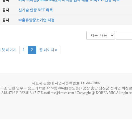
공지
미국 히티존(Heatizon)社와 대리점 협약 체결, 미국 ETL인증 획득
공지
신기술 인증 NET 획득
공지
수출유망중소기업 지정
« 첫 페이지
1
2
끝 페이지 »
대표자 김용태 사업자등록번호 131-81-93802
구소 인천 연수구 송도과학로 32 M동 804호(송도동) / 공장 충남 당진군 정미면 회천로 5
2-818-4716 F. 032-818-4717 E-mail mic@kmicc.com / Copyright @ KOREA MIC All right re