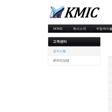
HOME
회사소개
히팅케이
회사소개
MI cable
인증현황
스노우멜팅
고객센터
오시는길
지붕융설
동파방지
공지사항
난방용
온라인상담