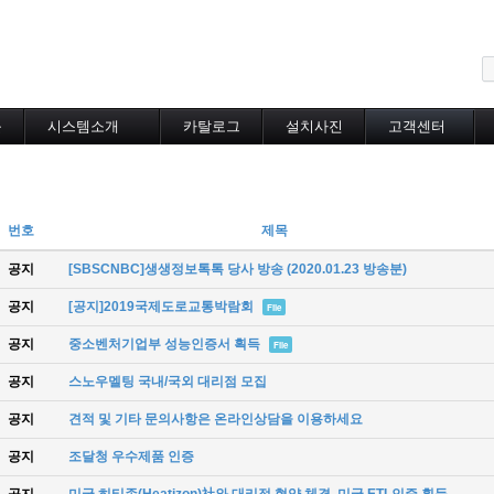
메뉴 건너뛰기
블
시스템소개
카탈로그
설치사진
고객센터
도로융설시스템
카탈로그
설치사진
공지사항
지붕융설시스템
온라인상담
Heat Tracing
동파방지
번호
제목
소화배관투입형
산업용히터
공지
[SBSCNBC]생생정보톡톡 당사 방송 (2020.01.23 방송분)
부속자재
공지
[공지]2019국제도로교통박람회
File
공지
중소벤처기업부 성능인증서 획득
File
공지
스노우멜팅 국내/국외 대리점 모집
공지
견적 및 기타 문의사항은 온라인상담을 이용하세요
공지
조달청 우수제품 인증