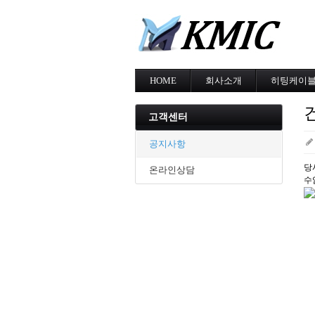
HOME
회사소개
히팅케이
회사소개
MI cable
인증현황
스노우멜팅
고객센터
오시는길
지붕융설
동파방지
공지사항
난방용
당
온라인상담
수