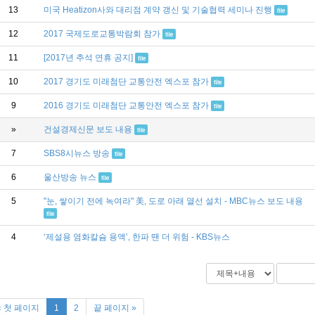
13
미국 Heatizon사와 대리점 계약 갱신 및 기술협력 세미나 진행
file
12
2017 국제도로교통박람회 참가
file
11
[2017년 추석 연휴 공지]
file
10
2017 경기도 미래첨단 교통안전 엑스포 참가
file
9
2016 경기도 미래첨단 교통안전 엑스포 참가
file
»
건설경제신문 보도 내용
file
7
SBS8시뉴스 방송
file
6
울산방송 뉴스
file
5
"눈, 쌓이기 전에 녹여라" 美, 도로 아래 열선 설치 - MBC뉴스 보도 내용
file
4
‘제설용 염화칼슘 용액’, 한파 땐 더 위험 - KBS뉴스
« 첫 페이지
1
2
끝 페이지 »