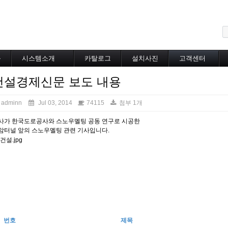
메뉴 건너뛰기
블
시스템소개
카탈로그
설치사진
고객센터
도로융설시스템
카탈로그
설치사진
공지사항
건설경제신문 보도 내용
지붕융설시스템
온라인상담
Heat Tracing
동파방지
adminn
Jul 03, 2014
74115
첨부 1개
소화배관투입형
사가 한국도로공사와 스노우멜팅 공동 연구로 시공한
산업용히터
암터널 앞의 스노우멜팅 관련 기사입니다.
부속자재
번호
제목