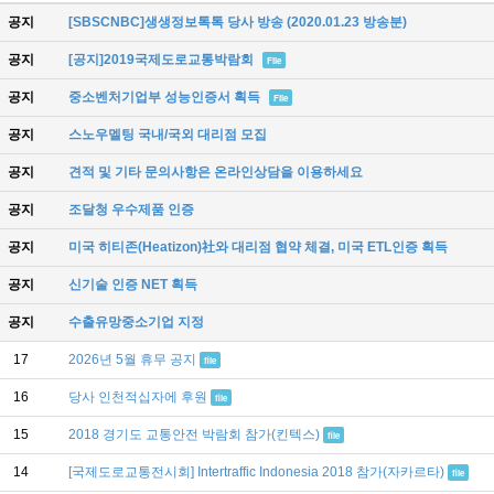
공지
[SBSCNBC]생생정보톡톡 당사 방송 (2020.01.23 방송분)
공지
[공지]2019국제도로교통박람회
File
공지
중소벤처기업부 성능인증서 획득
File
공지
스노우멜팅 국내/국외 대리점 모집
공지
견적 및 기타 문의사항은 온라인상담을 이용하세요
공지
조달청 우수제품 인증
공지
미국 히티존(Heatizon)社와 대리점 협약 체결, 미국 ETL인증 획득
공지
신기술 인증 NET 획득
공지
수출유망중소기업 지정
17
2026년 5월 휴무 공지
file
16
당사 인천적십자에 후원
file
15
2018 경기도 교통안전 박람회 참가(킨텍스)
file
14
[국제도로교통전시회] Intertraffic Indonesia 2018 참가(자카르타)
file