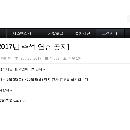
메뉴 건너뛰기
블
시스템소개
카탈로그
설치사진
고객센터
도로융설시스템
카탈로그
설치사진
공지사항
2017년 추석 연휴 공지]
지붕융설시스템
온라인상담
Heat Tracing
동파방지
관리자
Sep 25, 2017
44723
첨부 1개
소화배관투입형
녕하세요. 한국엠아이씨입니다.
산업용히터
부속자재
사는 9월 30(토) ~ 10월 9(월) 까지 전사 휴무를 실시합니다.
사합니다.