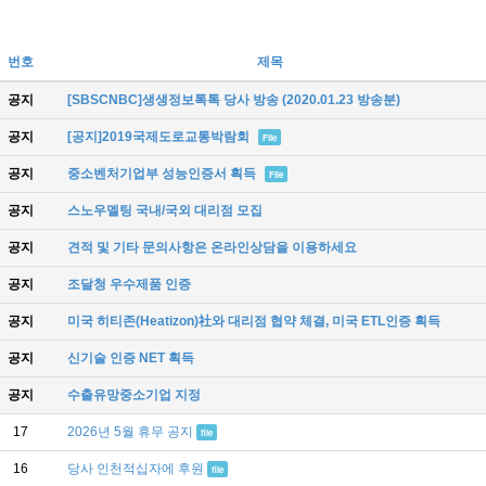
번호
제목
공지
[SBSCNBC]생생정보톡톡 당사 방송 (2020.01.23 방송분)
공지
[공지]2019국제도로교통박람회
File
공지
중소벤처기업부 성능인증서 획득
File
공지
스노우멜팅 국내/국외 대리점 모집
공지
견적 및 기타 문의사항은 온라인상담을 이용하세요
공지
조달청 우수제품 인증
공지
미국 히티존(Heatizon)社와 대리점 협약 체결, 미국 ETL인증 획득
공지
신기술 인증 NET 획득
공지
수출유망중소기업 지정
17
2026년 5월 휴무 공지
file
16
당사 인천적십자에 후원
file