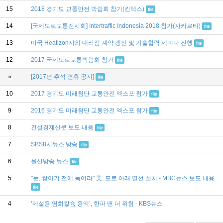
15
2018 경기도 교통안전 박람회 참가(킨텍스)
file
14
[국제도로교통전시회] Intertraffic Indonesia 2018 참가(자카르타)
file
13
미국 Heatizon사와 대리점 계약 갱신 및 기술협력 세미나 진행
file
12
2017 국제도로교통박람회 참가
file
»
[2017년 추석 연휴 공지]
file
10
2017 경기도 미래첨단 교통안전 엑스포 참가
file
9
2016 경기도 미래첨단 교통안전 엑스포 참가
file
8
건설경제신문 보도 내용
file
7
SBS8시뉴스 방송
file
6
울산방송 뉴스
file
5
"눈, 쌓이기 전에 녹여라" 美, 도로 아래 열선 설치 - MBC뉴스 보도 내용
file
4
‘제설용 염화칼슘 용액’, 한파 땐 더 위험 - KBS뉴스