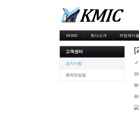
HOME
회사소개
히팅케이
회사소개
MI cable
[
인증현황
스노우멜팅
고객센터
오시는길
지붕융설
동파방지
공지사항
난방용
안
온라인상담
당
감