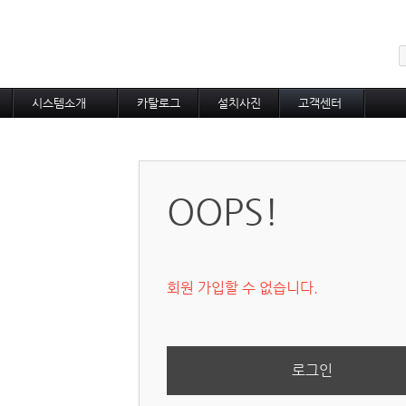
메뉴 건너뛰기
시스템소개
카탈로그
설치사진
고객센터
도로융설시스템
카탈로그
설치사진
공지사항
지붕융설시스템
온라인상담
Heat Tracing
동파방지
OOPS!
소화배관투입형
산업용히터
부속자재
회원 가입할 수 없습니다.
로그인