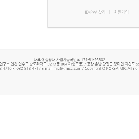
ID/PW 찾기
|
회원가입
대표자 김용태 사업자등록번호 131-81-93802
연구소 인천 연수구 송도과학로 32 M동 804호(송도동) / 공장 충남 당진군 정미면 회천로 55
8-4716 F. 032-818-4717 E-mail mic@kmicc.com / Copyright @ KOREA MIC All righ