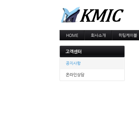
HOME
회사소개
히팅케이블
회사소개
MI cable
인증현황
스노우멜팅
고객센터
오시는길
지붕융설
동파방지
공지사항
난방용
온라인상담