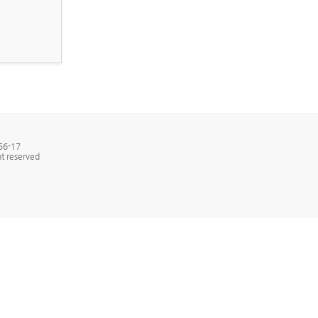
6-17
t reserved