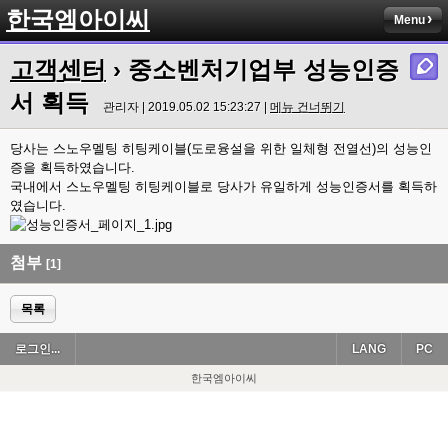
한국엠아이씨
Menu
고객센터
› 중소벤처기업부 성능인증
서 획득
관리자 | 2019.05.02 15:23:27 |
메뉴 건너뛰기
당사는 스노우멜팅 히팅케이블(도로융설을 위한 일체형 전열선)의 성능인
증을 획득하였습니다.
국내에서 스노우멜팅 히팅케이블로 당사가 유일하게 성능인증서를 획득하
였습니다.
첨부
[1]
목록
로그인...
LANG
PC
한국엠아이씨