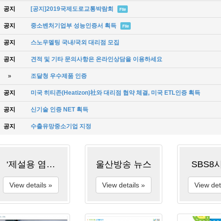
공지
[공지]2019국제도로교통박람회
File
공지
중소벤처기업부 성능인증서 획득
File
공지
스노우멜팅 국내/국외 대리점 모집
공지
견적 및 기타 문의사항은 온라인상담을 이용하세요
»
조달청 우수제품 인증
공지
미국 히티존(Heatizon)社와 대리점 협약 체결, 미국 ETL인증 획득
공지
신기술 인증 NET 획득
공지
수출유망중소기업 지정
‘제설용 염화칼슘 용액’, 한파 땐 더 위험 - KBS뉴스
울산방송 뉴스
SBS8
View details »
View details »
View det