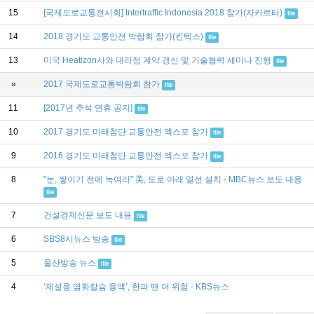
15
[국제도로교통전시회] Intertraffic Indonesia 2018 참가(자카르타)
file
14
2018 경기도 교통안전 박람회 참가(킨텍스)
file
13
미국 Heatizon사와 대리점 계약 갱신 및 기술협력 세미나 진행
file
»
2017 국제도로교통박람회 참가
file
11
[2017년 추석 연휴 공지]
file
10
2017 경기도 미래첨단 교통안전 엑스포 참가
file
9
2016 경기도 미래첨단 교통안전 엑스포 참가
file
8
"눈, 쌓이기 전에 녹여라" 美, 도로 아래 열선 설치 - MBC뉴스 보도 내용
file
7
건설경제신문 보도 내용
file
6
SBS8시뉴스 방송
file
5
울산방송 뉴스
file
4
‘제설용 염화칼슘 용액’, 한파 땐 더 위험 - KBS뉴스