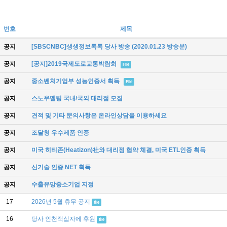
번호
제목
공지
[SBSCNBC]생생정보톡톡 당사 방송 (2020.01.23 방송분)
공지
[공지]2019국제도로교통박람회
File
공지
중소벤처기업부 성능인증서 획득
File
공지
스노우멜팅 국내/국외 대리점 모집
공지
견적 및 기타 문의사항은 온라인상담을 이용하세요
공지
조달청 우수제품 인증
공지
미국 히티존(Heatizon)社와 대리점 협약 체결, 미국 ETL인증 획득
공지
신기술 인증 NET 획득
공지
수출유망중소기업 지정
17
2026년 5월 휴무 공지
file
16
당사 인천적십자에 후원
file