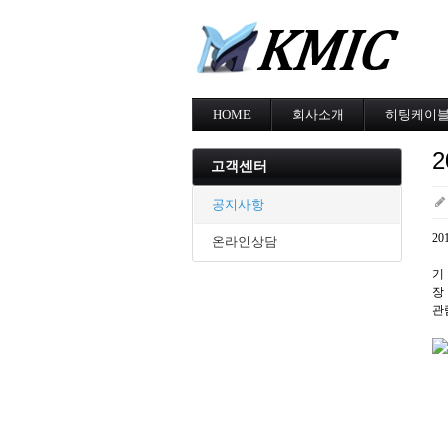
HOME
회사소개
히팅케이
회사소개
MI cable
인증현황
스노우멜팅
고객센터
오시는길
지붕융설
동파방지
공지사항
난방용
2
온라인상담
기 
장
관람