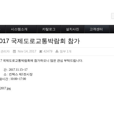
메뉴 건너뛰기
블
시스템소개
카탈로그
설치사진
고객센터
도로융설시스템
카탈로그
설치사진
공지사항
2017 국제도로교통박람회 참가
지붕융설시스템
온라인상담
Heat Tracing
동파방지
관리자
Nov 14, 2017
42479
첨부 1개
소화배관투입형
017 국제도로교통박람회에 참가하오니 많은 관심 부탁드립니다.
산업용히터
부속자재
간 : 2017.11.15~17
 소 : 킨텍스 제1전시장
시간 : 10:00~17:00