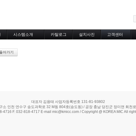
메뉴 건너뛰기
블
시스템소개
카탈로그
설치사진
고객센터
도로융설시스템
카탈로그
설치사진
공지사항
지붕융설시스템
온라인상담
돌아가기
Heat Tracing
동파방지
소화배관투입형
산업용히터
부속자재
대표자 김용태 사업자등록번호 131-81-93802
구소 인천 연수구 송도과학로 32 M동 804호(송도동) / 공장 충남 당진군 정미면 회천로 5
18-4716 F. 032-818-4717 E-mail mic@kmicc.com / Copyright @ KOREA MIC All right