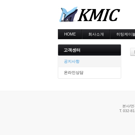
HOME
회사소개
히팅케이
회사소개
MI cable
인증현황
스노우멜팅
고객센터
오시는길
지붕융설
동파방지
공지사항
난방용
온라인상담
본사/연
T. 032-8