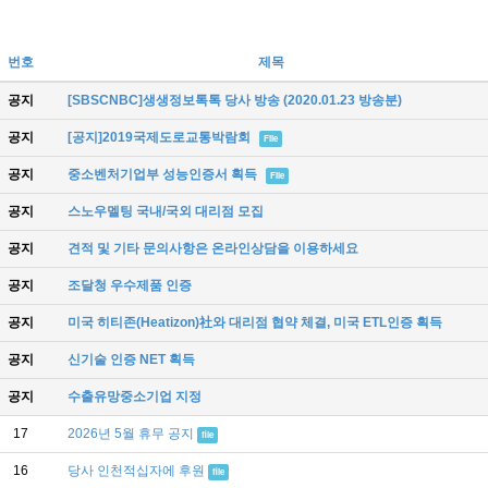
번호
제목
공지
[SBSCNBC]생생정보톡톡 당사 방송 (2020.01.23 방송분)
공지
[공지]2019국제도로교통박람회
File
공지
중소벤처기업부 성능인증서 획득
File
공지
스노우멜팅 국내/국외 대리점 모집
공지
견적 및 기타 문의사항은 온라인상담을 이용하세요
공지
조달청 우수제품 인증
공지
미국 히티존(Heatizon)社와 대리점 협약 체결, 미국 ETL인증 획득
공지
신기술 인증 NET 획득
공지
수출유망중소기업 지정
17
2026년 5월 휴무 공지
file
16
당사 인천적십자에 후원
file