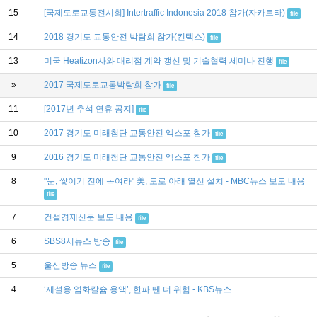
15
[국제도로교통전시회] Intertraffic Indonesia 2018 참가(자카르타)
file
14
2018 경기도 교통안전 박람회 참가(킨텍스)
file
13
미국 Heatizon사와 대리점 계약 갱신 및 기술협력 세미나 진행
file
»
2017 국제도로교통박람회 참가
file
11
[2017년 추석 연휴 공지]
file
10
2017 경기도 미래첨단 교통안전 엑스포 참가
file
9
2016 경기도 미래첨단 교통안전 엑스포 참가
file
8
"눈, 쌓이기 전에 녹여라" 美, 도로 아래 열선 설치 - MBC뉴스 보도 내용
file
7
건설경제신문 보도 내용
file
6
SBS8시뉴스 방송
file
5
울산방송 뉴스
file
4
‘제설용 염화칼슘 용액’, 한파 땐 더 위험 - KBS뉴스