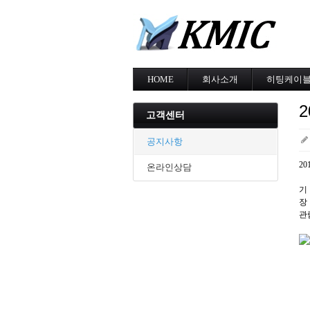
HOME
회사소개
히팅케이
회사소개
MI cable
인증현황
스노우멜팅
고객센터
오시는길
지붕융설
동파방지
공지사항
난방용
2
온라인상담
기 
장
관람