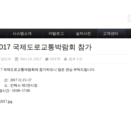
메뉴 건너뛰기
블
시스템소개
카탈로그
설치사진
고객센터
도로융설시스템
카탈로그
설치사진
공지사항
2017 국제도로교통박람회 참가
지붕융설시스템
온라인상담
Heat Tracing
동파방지
관리자
Nov 14, 2017
42479
첨부 1개
소화배관투입형
017 국제도로교통박람회에 참가하오니 많은 관심 부탁드립니다.
산업용히터
부속자재
간 : 2017.11.15~17
 소 : 킨텍스 제1전시장
시간 : 10:00~17:00