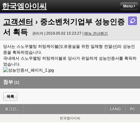
한국엠아이씨
Menu
고객센터
› 중소벤처기업부 성능인증
서 획득
관리자 | 2019.05.02 15:23:27 |
메뉴 건너뛰기
당사는 스노우멜팅 히팅케이블(도로융설을 위한 일체형 전열선)의 성능인
증을 획득하였습니다.
국내에서 스노우멜팅 히팅케이블로 당사가 유일하게 성능인증서를 획득하
였습니다.
첨부
[1]
목록
로그인...
LANG
PC
한국엠아이씨