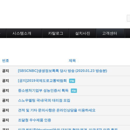
메뉴 건너뛰기
블
시스템소개
카탈로그
설치사진
고객센터
도로융설시스템
카탈로그
설치사진
공지사항
지붕융설시스템
온라인상담
Heat Tracing
동파방지
번호
제목
소화배관투입형
산업용히터
공지
[SBSCNBC]생생정보톡톡 당사 방송 (2020.01.23 방송분)
부속자재
공지
[공지]2019국제도로교통박람회
File
공지
중소벤처기업부 성능인증서 획득
File
공지
스노우멜팅 국내/국외 대리점 모집
공지
견적 및 기타 문의사항은 온라인상담을 이용하세요
공지
조달청 우수제품 인증