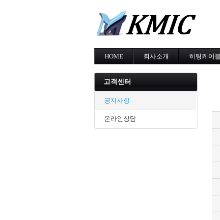
HOME
회사소개
히팅케이
회사소개
MI cable
인증현황
스노우멜팅
고객센터
오시는길
지붕융설
동파방지
공지사항
난방용
온라인상담