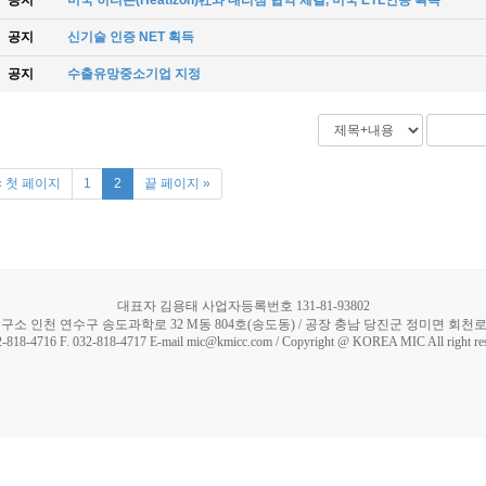
공지
미국 히티존(Heatizon)社와 대리점 협약 체결, 미국 ETL인증 획득
공지
신기술 인증 NET 획득
공지
수출유망중소기업 지정
« 첫 페이지
1
2
끝 페이지 »
대표자 김용태 사업자등록번호 131-81-93802
구소 인천 연수구 송도과학로 32 M동 804호(송도동) / 공장 충남 당진군 정미면 회천로 5
2-818-4716 F. 032-818-4717 E-mail mic@kmicc.com / Copyright @ KOREA MIC All right re