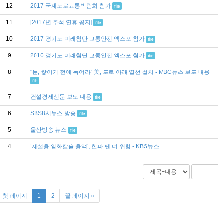
12
2017 국제도로교통박람회 참가
file
11
[2017년 추석 연휴 공지]
file
10
2017 경기도 미래첨단 교통안전 엑스포 참가
file
9
2016 경기도 미래첨단 교통안전 엑스포 참가
file
8
"눈, 쌓이기 전에 녹여라" 美, 도로 아래 열선 설치 - MBC뉴스 보도 내용
file
7
건설경제신문 보도 내용
file
6
SBS8시뉴스 방송
file
5
울산방송 뉴스
file
4
‘제설용 염화칼슘 용액’, 한파 땐 더 위험 - KBS뉴스
« 첫 페이지
1
2
끝 페이지 »