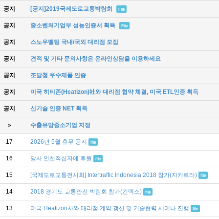
공지
[공지]2019국제도로교통박람회
File
공지
중소벤처기업부 성능인증서 획득
File
공지
스노우멜팅 국내/국외 대리점 모집
공지
견적 및 기타 문의사항은 온라인상담을 이용하세요
공지
조달청 우수제품 인증
공지
미국 히티존(Heatizon)社와 대리점 협약 체결, 미국 ETL인증 획득
공지
신기술 인증 NET 획득
»
수출유망중소기업 지정
17
2026년 5월 휴무 공지
file
16
당사 인천적십자에 후원
file
15
[국제도로교통전시회] Intertraffic Indonesia 2018 참가(자카르타)
file
14
2018 경기도 교통안전 박람회 참가(킨텍스)
file
13
미국 Heatizon사와 대리점 계약 갱신 및 기술협력 세미나 진행
file