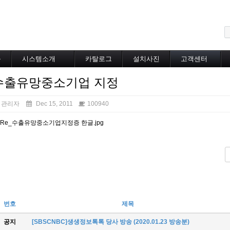
메뉴 건너뛰기
블
시스템소개
카탈로그
설치사진
고객센터
도로융설시스템
카탈로그
설치사진
공지사항
수출유망중소기업 지정
지붕융설시스템
온라인상담
Heat Tracing
동파방지
관리자
Dec 15, 2011
100940
소화배관투입형
산업용히터
부속자재
번호
제목
공지
[SBSCNBC]생생정보톡톡 당사 방송 (2020.01.23 방송분)