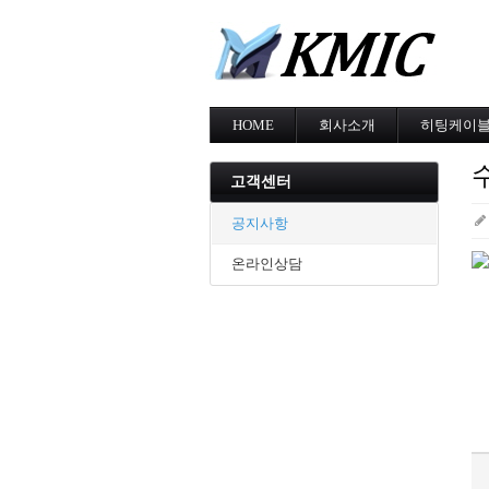
HOME
회사소개
히팅케이
회사소개
MI cable
인증현황
스노우멜팅
고객센터
오시는길
지붕융설
동파방지
공지사항
난방용
온라인상담