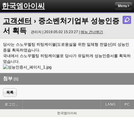
한국엠아이씨
Menu
고객센터
› 중소벤처기업부 성능인증
서 획득
관리자 | 2019.05.02 15:23:27 |
메뉴 건너뛰기
당사는 스노우멜팅 히팅케이블(도로융설을 위한 일체형 전열선)의 성능인
증을 획득하였습니다.
국내에서 스노우멜팅 히팅케이블로 당사가 유일하게 성능인증서를 획득하
였습니다.
첨부
[1]
목록
로그인...
LANG
PC
한국엠아이씨