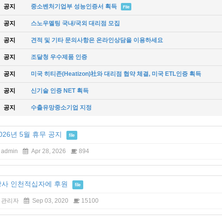
공지
중소벤처기업부 성능인증서 획득
File
공지
스노우멜팅 국내/국외 대리점 모집
공지
견적 및 기타 문의사항은 온라인상담을 이용하세요
공지
조달청 우수제품 인증
공지
미국 히티존(Heatizon)社와 대리점 협약 체결, 미국 ETL인증 획득
공지
신기술 인증 NET 획득
공지
수출유망중소기업 지정
026년 5월 휴무 공지
file
admin
Apr 28, 2026
894
당사 인천적십자에 후원
file
관리자
Sep 03, 2020
15100