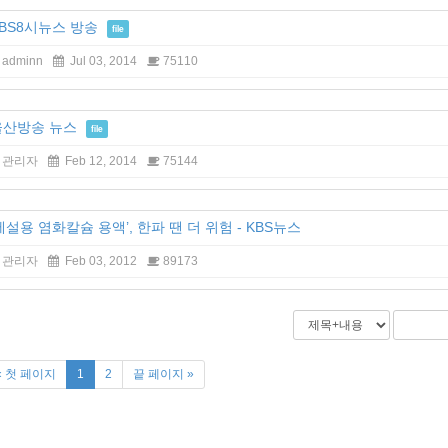
BS8시뉴스 방송
file
adminn
Jul 03, 2014
75110
울산방송 뉴스
file
관리자
Feb 12, 2014
75144
제설용 염화칼슘 용액’, 한파 땐 더 위험 - KBS뉴스
관리자
Feb 03, 2012
89173
« 첫 페이지
1
2
끝 페이지 »