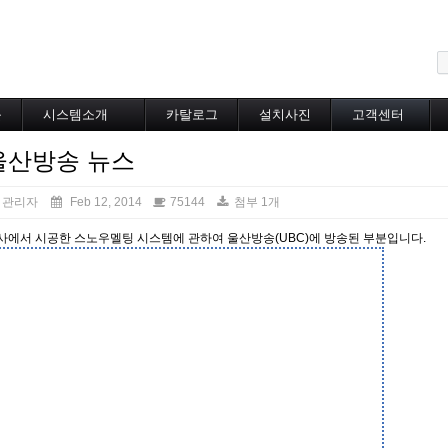
메뉴 건너뛰기
블
시스템소개
카탈로그
설치사진
고객센터
도로융설시스템
카탈로그
설치사진
공지사항
울산방송 뉴스
지붕융설시스템
온라인상담
Heat Tracing
동파방지
관리자
Feb 12, 2014
75144
첨부 1개
소화배관투입형
사에서 시공한 스노우멜팅 시스템에 관하여 울산방송(UBC)에 방송된 부분입니다.
산업용히터
부속자재