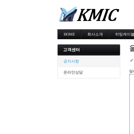
HOME
회사소개
히팅케이
회사소개
MI cable
인증현황
스노우멜팅
고객센터
오시는길
지붕융설
동파방지
공지사항
난방용
당
온라인상담